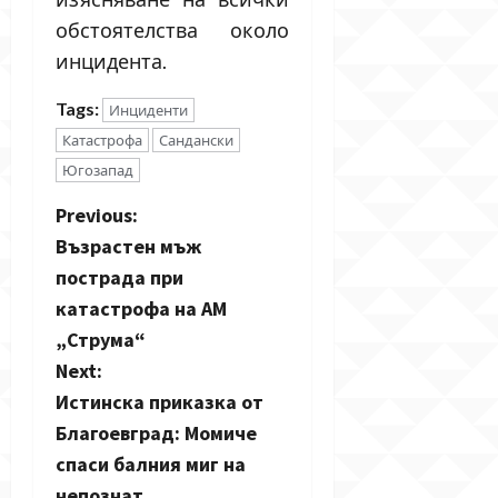
обстоятелства около
инцидента.
Tags:
Инциденти
Катастрофа
Сандански
Югозапад
P
Previous:
Възрастен мъж
o
пострада при
s
катастрофа на АМ
„Струма“
t
Next:
n
Истинска приказка от
Благоевград: Момиче
a
спаси балния миг на
непознат