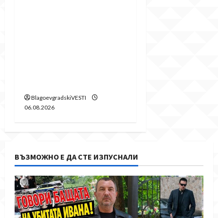
Бетонни
ограничители насред
пешеходна зона –
поредното
безсмислено харчене
на пари от Община
Благоевград
BlagoevgradskiVESTI
06.08.2026
ВЪЗМОЖНО Е ДА СТЕ ИЗПУСНАЛИ