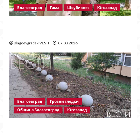
Благоевград
Гама
Шоубизнес
Югозапад
Две години без Георги Методиев
Байрактарски-старши
BlagoevgradskiVESTI
07.08.2026
Благоевград
Грозни гледки
Община Благоевград
Югозапад
Бетонни ограничители насред
пешеходна зона – поредното