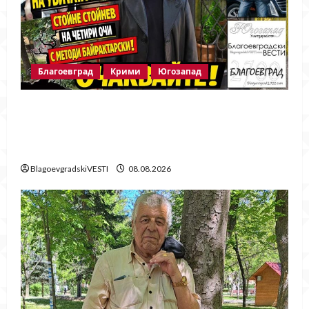
Благоевград
Крими
Югозапад
Говори бащата на убитата Ивана!
Стойне Стойнев – на четири очи с
Методи Байрактарски!
BlagoevgradskiVESTI
08.08.2026