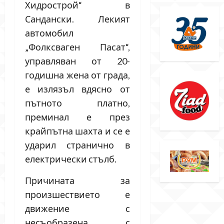
Хидрострой“ в
Сандански. Лекият
автомобил
„Фолксваген Пасат“,
управляван от 20-
годишна жена от града,
е излязъл вдясно от
пътното платно,
преминал е през
крайпътна шахта и се е
ударил странично в
електрически стълб.
Причината за
произшествието е
движение с
несъобразена с