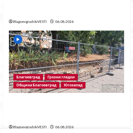
безсмислено харчене на пари от Община
Благоевград
BlagoevgradskiVESTI
06.08.2026
Благоевград
Грозни гледки
Община Благоевград
Югозапад
Месец след срутването: Престъпното
безхаберие на Община Благоевград
продължава!
BlagoevgradskiVESTI
06.08.2026