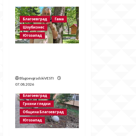
Благоевград
Гама
Шоубизнес
Югозапад
Две години без
Георги Методиев
Байрактарски-старши
BlagoevgradskiVESTI
07.08.2026
Благоевград
Грозни гледки
Община Благоевград
Югозапад