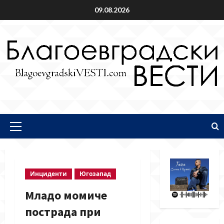
Skip
09.08.2026
to
content
Primary
Menu
Инциденти
Югозапад
Младо момиче
пострада при