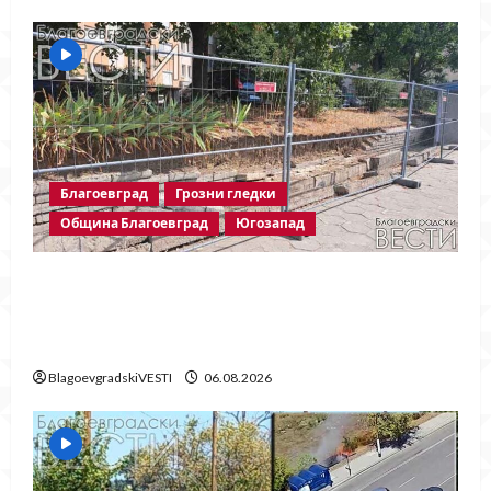
Благоевград
Грозни гледки
Община Благоевград
Югозапад
Месец след срутването: Престъпното
безхаберие на Община Благоевград
продължава!
BlagoevgradskiVESTI
06.08.2026