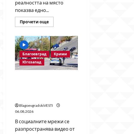
реалността на място
показва едно...
Read
Прочети още
more
about
Месец
след
срутването:
Престъпното
безхаберие
Благоевград
Крими
на
Община
Югозапад
Благоевград
продължава!
Пожарът в „Струмско“ не е
случайност? Видео в
социалните мрежи показва
кой е запалил огъня
BlagoevgradskiVESTI
06.08.2026
В социалните мрежи се
разпространява видео от