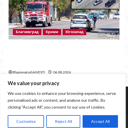
Благоевград
Крими
Югозапад
Пожарът в „Струмско“ не е случайност?
Видео в социалните мрежи показва кой е
запалил огъня
BlagoevgradskiVESTI
06.08.2026
We value your privacy
Югозапад
Благоевград
Политика
Крими
We use cookies to enhance your browsing experience, serve
Инциденти
Здраве
Любопитно
Спорт
personalised ads or content, and analyse our traffic. By
Образование
Грозни гледки
clicking "Accept All", you consent to our use of cookies.
www.BlagoevgradskiVESTI.com / 0877559843,
Customise
Reject All
Accept All
0877559839
|
MoreNews
by AF themes.