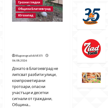
Грозни гледки
Георги
Методиев
Община Благоевград
Байрактарски-
старши
Югозапад
Бетонни ограничители
насред пешеходна зона –
поредното безсмислено
харчене на пари от Община
Благоевград
BlagoevgradskiVESTI
06.08.2026
Докато в Благоевград не
липсват разбити улици,
компрометирани
тротоари, опасни
участъци и десетки
сигнали от граждани,
Община...