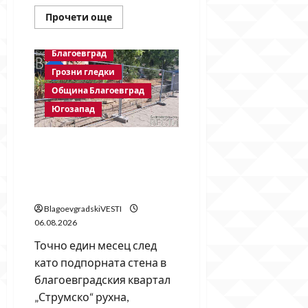
Read
Прочети още
more
about
Бетонни
Благоевград
ограничители
насред
Грозни гледки
пешеходна
зона
Община Благоевград
–
поредното
Югозапад
безсмислено
харчене
на
пари
Месец след срутването:
от
Престъпното безхаберие
Община
Благоевград
на Община Благоевград
продължава!
BlagoevgradskiVESTI
06.08.2026
Точно един месец след
като подпорната стена в
благоевградския квартал
„Струмско“ рухна,