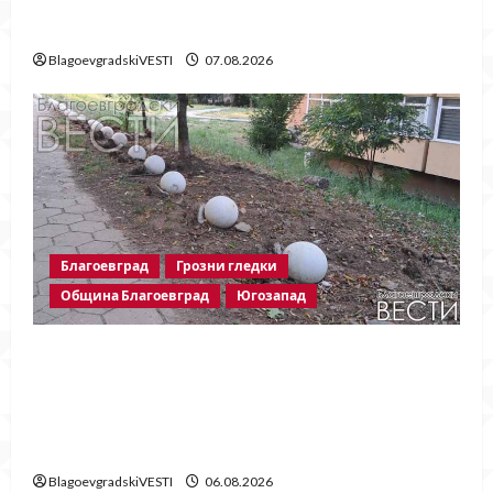
Байрактарски-старши
BlagoevgradskiVESTI
07.08.2026
Благоевград
Грозни гледки
Община Благоевград
Югозапад
Бетонни ограничители насред
пешеходна зона – поредното
безсмислено харчене на пари от Община
Благоевград
BlagoevgradskiVESTI
06.08.2026