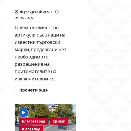
акция в Гоце Делчев
BlagoevgradskiVESTI
05.08.2026
Голямо количество
артикули със знаци на
известни търговски
марки, предлагани без
необходимото
разрешение на
притежателите на
изключителните...
Read
Прочети още
more
about
Ментета
на
известни
марки
иззеха
Благоевград
Крими
при
полицейска
Югозапад
акция