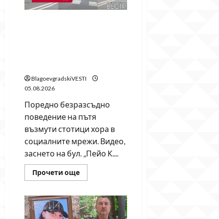
в
Гоце
Делчев
Безумие в Благоевград!
Две деца с тротинетки
летят в насрещното срещу
автобус и автомобили в
ж.к. „Еленово“
BlagoevgradskiVESTI
05.08.2026
Поредно безразсъдно
поведение на пътя
възмути стотици хора в
социалните мрежи. Видео,
заснето на бул. „Пейо К....
Read
Прочети още
more
about
Безумие
в
Благоевград!
Две