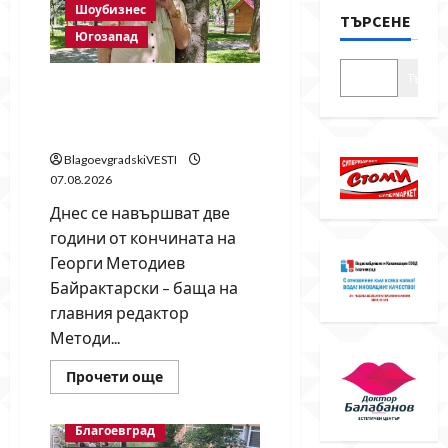
Шоубизнес
ТЪРСЕНЕ
Югозапад
Търсе
Две години без Георги
Методиев Байрактарски-
старши
BlagoevgradskiVESTI
07.08.2026
Днес се навършват две
години от кончината на
Георги Методиев
Байрактарски – баща на
главния редактор
Методи...
Read
Прочети още
more
about
Две
Благоевград
години
без