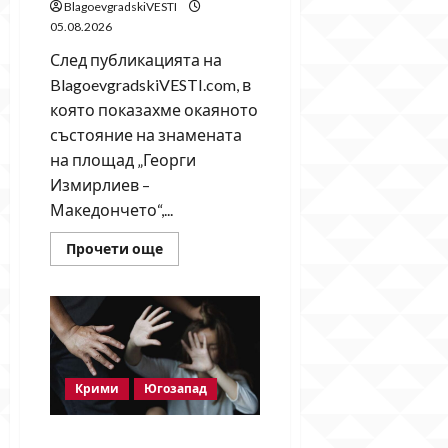
BlagoevgradskiVESTI
05.08.2026
След публикацията на
BlagoevgradskiVESTI.com, в
която показахме окаяното
състояние на знамената
на площад „Георги
Измирлиев –
Македончето“,...
Read
Прочети още
more
about
След
публикация
на
BlagoevgradskiVESTI.com:
Свалиха
знамената,
но
забравиха
Крими
Югозапад
да
поставят
нови
Мъж от Разлог задържан