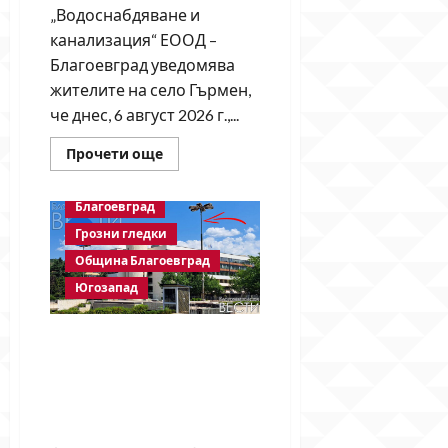
„Водоснабдяване и
канализация“ ЕООД –
Благоевград уведомява
жителите на село Гърмен,
че днес, 6 август 2026 г.,...
Read
Прочети още
more
about
Частично
Благоевград
спиране
на
Грозни гледки
водата
в
Община Благоевград
село
Гърмен
Югозапад
заради
ремонт
на
главен
След публикация на
водопровод
BlagoevgradskiVESTI.com:
Свалиха знамената, но
забравиха да поставят
нови