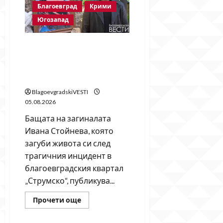
деца
Благоевград
Крими
с
тротинетки
Югозапад
летят
в
насрещното
срещу
Бащата на Ивана с 11
автобус
въпроса към МВР и
и
автомобили
прокуратурата: Защо се
в
ж.к.
прикрива истината?
„Еленово“
BlagoevgradskiVESTI
05.08.2026
Бащата на загиналата
Ивана Стойнева, която
загуби живота си след
трагичния инцидент в
благоевградския квартал
„Струмско“, публикува...
Read
Прочети още
more
about
Бащата