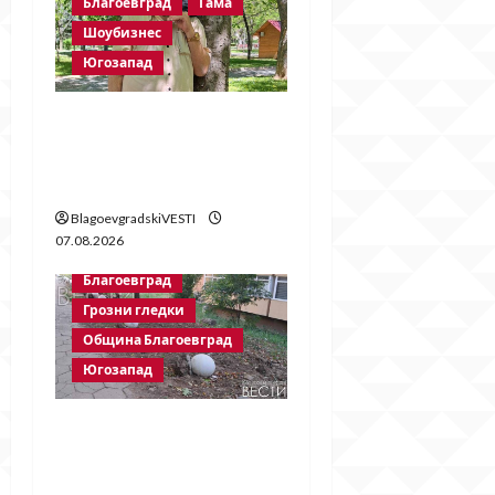
Благоевград
Гама
i
Шоубизнес
o
Югозапад
n
Две години без
Георги Методиев
Байрактарски-старши
BlagoevgradskiVESTI
07.08.2026
Благоевград
Грозни гледки
Община Благоевград
Югозапад
Бетонни
ограничители насред
пешеходна зона –