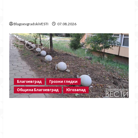
Две години без Георги Методиев
Байрактарски-старши
BlagoevgradskiVESTI
07.08.2026
Благоевград
Грозни гледки
Община Благоевград
Югозапад
Бетонни ограничители насред
пешеходна зона – поредното
безсмислено харчене на пари от Община
Благоевград