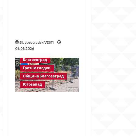
поредното
безсмислено харчене
на пари от Община
Благоевград
BlagoevgradskiVESTI
06.08.2026
Благоевград
Грозни гледки
Община Благоевград
Югозапад
Месец след
срутването:
Престъпното
безхаберие на
Община Благоевград