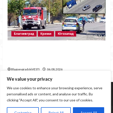
Благоевград
Крими
Югозапад
Пожарът в „Струмско“ не е случайност?
Видео в социалните мрежи показва кой е
запалил огъня
BlagoevgradskiVESTI
06.08.2026
We value your privacy
Югозапад
Благоевград
Политика
Крими
We use cookies to enhance your browsing experience, serve
Инциденти
Здраве
Любопитно
Спорт
personalised ads or content, and analyse our traffic. By
clicking "Accept All", you consent to our use of cookies.
Образование
Грозни гледки
www.BlagoevgradskiVESTI.com / 0877559843,
Customise
Reject All
Accept All