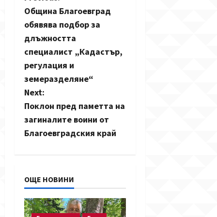
P
Община Благоевград
o
обявява подбор за
s
длъжността
специалист „Кадастър,
t
регулация и
n
земеразделяне“
Next:
a
Поклон пред паметта на
v
загиналите воини от
Благоевградския край
i
g
a
ОЩЕ НОВИНИ
t