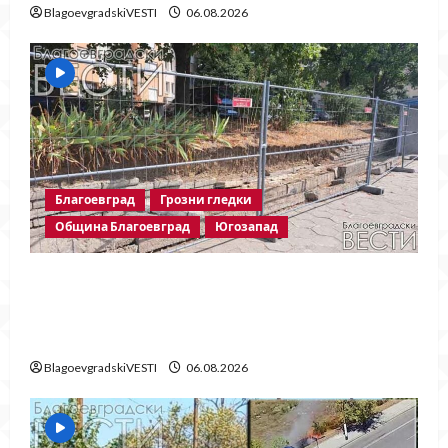
BlagoevgradskiVESTI
06.08.2026
Благоевград
Грозни гледки
Община Благоевград
Югозапад
Месец след срутването: Престъпното
безхаберие на Община Благоевград
продължава!
BlagoevgradskiVESTI
06.08.2026