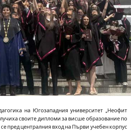
дагогика на Югозападния университет „Неофит
получиха своите дипломи за висше образование по
се пред централния вход на Първи учебен корпус