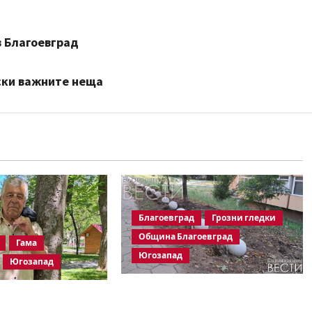
в Благоевград
нски важните неща
Благоевград
Грозни гледки
Община Благоевград
Гама
Югозапад
Югозапад
Бетонни ограничители насред
ез Георги
пешеходна зона – поредното