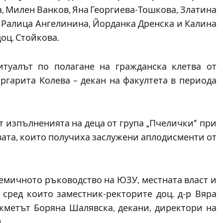
, Милен Ванков, Яна Георгиева-Тошкова, Златина
, Ралица Ангелинина, Йорданка Дренска и Калина
оц. Стойкова.
туалът по полагане на гражданска клетва от
ргарита Колева – декан на факултета в периода
 изпълненията на деца от група „Пчелички“ при
твата, които получиха заслужени аплодисменти от
емичното ръководство на ЮЗУ, местната власт и
 сред които заместник-ректорите доц. д-р Вяра
-кметът Боряна Шалявска, декани, директори на
.