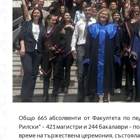
Общо 665 абсолвенти от Факултета по пе
Рилски“ – 421 магистри и 244 бакалаври – 
време на тържествена церемония, състояла 