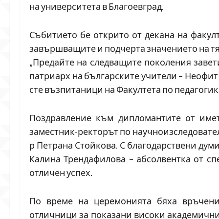
на университета в Благоевград.
Събитието бе открито от декана на факулт
завършващите и подчерта значението на т
„Предайте на следващите поколения завет
патриарх на българските учители – Неофит 
сте възпитаници на Факултета по педагогика
Поздравление към дипломантите от имет
заместник-ректорът по научноизследователс
р Петрана Стойкова. С благодарствени дум
Калина Трендафилова – абсолвентка от сп
отличен успех.
По време на церемонията бяха връчени
отличници за показани високи академични 