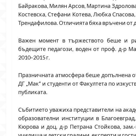
Байракова, Милян Арсов, Мартина Здролова
Костевска, Стефани Котева, Любка Спасова
Трендафилова. Отличията бяха връчени от д
Важен момент в тържеството беше и ри
бъдещите педагози, воден от проф. д-р Ма
2010–2015 г.
Празничната атмосфера беше допълнена от
ДГ „Мак“ и студенти от Факултета по изкус
публиката.
Събитието уважиха представители на акад
образователни институции в Благоевград,
Кюрова и доц. д-р Петрана Стойкова, зам.
училища и детски градини, експерти и гости