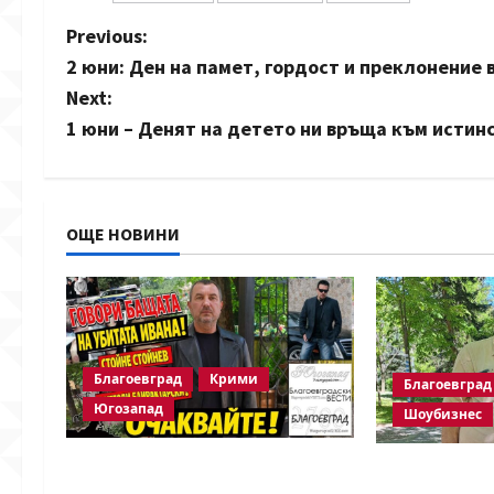
P
Previous:
2 юни: Ден на памет, гордост и преклонение 
o
Next:
s
1 юни – Денят на детето ни връща към исти
t
n
ОЩЕ НОВИНИ
a
v
i
Благоевград
Крими
Благоевград
g
Югозапад
Шоубизнес
a
Говори бащата на убитата
Две години б