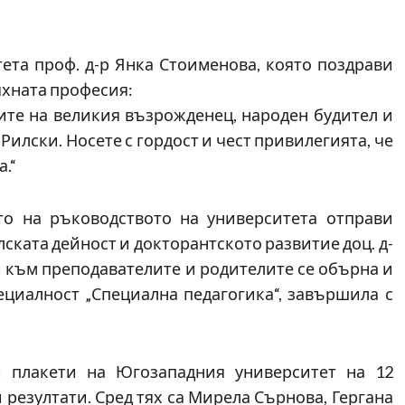
ета проф. д-р Янка Стоименова, която поздрави
яхната професия:
ите на великия възрожденец, народен будител и
Рилски. Носете с гордост и чест привилегията, че
.“
о на ръководството на университета отправи
ката дейност и докторантското развитие доц. д-
и към преподавателите и родителите се обърна и
ециалност „Специална педагогика“, завършила с
 плакети на Югозападния университет на 12
резултати. Сред тях са Мирела Сърнова, Гергана