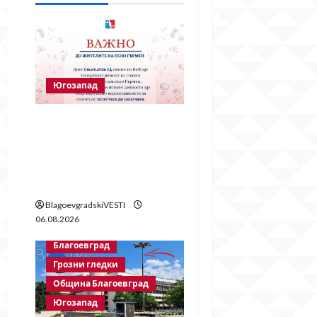
a
t
i
Югозапад
o
Частично спиране на
n
водата в село Гърмен
заради ремонт на
главен водопровод
BlagoevgradskiVESTI
06.08.2026
Благоевград
Грозни гледки
Община Благоевград
Югозапад