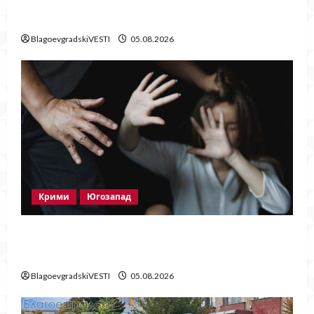
нови
BlagoevgradskiVESTI
05.08.2026
Крими
Югозапад
Мъж от Разлог задържан за домашно
насилие след побой над жена
BlagoevgradskiVESTI
05.08.2026