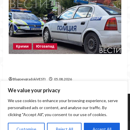
Крими
Югозапад
Ментета на известни марки иззеха при
полицейска акция в Гоце Делчев
BlagoevgradskiVESTI
05.08.2026
We value your privacy
Югозапад
Благоевград
Политика
Крими
We use cookies to enhance your browsing experience, serve
Инциденти
Здраве
Любопитно
Спорт
personalised ads or content, and analyse our traffic. By
clicking "Accept All", you consent to our use of cookies.
Образование
Грозни гледки
www.BlagoevgradskiVESTI.com / 0877559843,
Customise
Reject All
Accept All