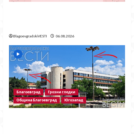
Частично спиране на водата в село
Гърмен заради ремонт на главен
водопровод
BlagoevgradskiVESTI
06.08.2026
Благоевград
Грозни гледки
Община Благоевград
Югозапад
След публикация на
BlagoevgradskiVESTI.com: Свалиха
знамената, но забравиха да поставят