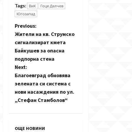
Tags:
ВиК
Гоце Делчев
Югозапад
P
Previous:
Жители на кв. Струмско
o
сигнализират кмета
s
Байкушев за опасна
подпорна стена
t
Next:
n
Благоевград обновява
зелената си система с
a
нови насаждения по ул.
v
„Стефан Стамболов“
i
g
ОЩЕ НОВИНИ