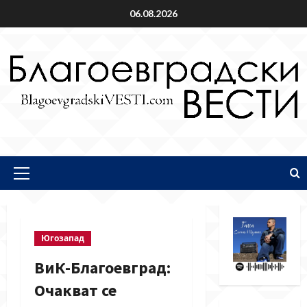
Skip
06.08.2026
to
content
Primary
Menu
Югозапад
ВиК-Благоевград:
Очакват се