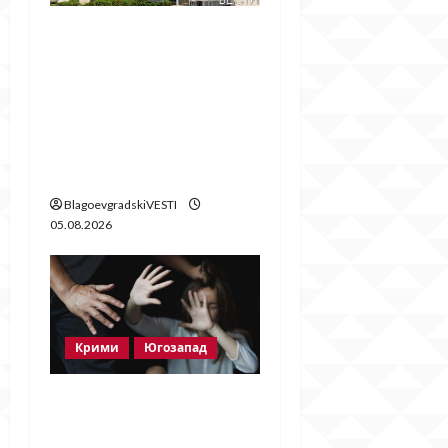
След публикация на
BlagoevgradskiVESTI.c
om: Свалиха
знамената, но
забравиха да
поставят нови
BlagoevgradskiVESTI
05.08.2026
Крими
Югозапад
Мъж от Разлог
задържан за