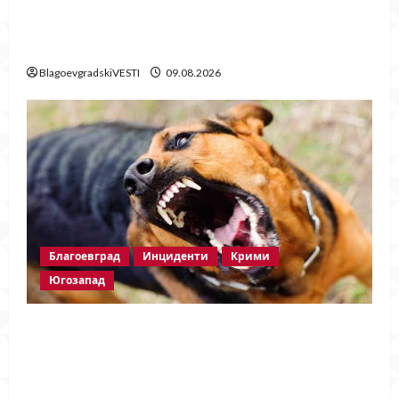
Стойне Стойнев – на четири очи с
Методи Байрактарски! ЧАСТ 1
BlagoevgradskiVESTI
09.08.2026
Благоевград
Инциденти
Крими
Югозапад
Кучета нападнаха жена и домашния ѝ
любимец в благоевградския кв.
„Еленово“