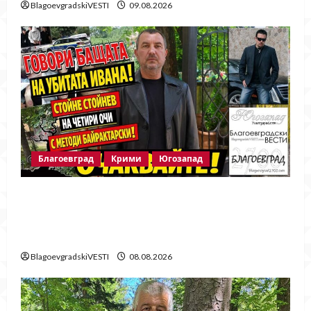
BlagoevgradskiVESTI
09.08.2026
Благоевград
Крими
Югозапад
Говори бащата на убитата Ивана!
Стойне Стойнев – на четири очи с
Методи Байрактарски!
BlagoevgradskiVESTI
08.08.2026