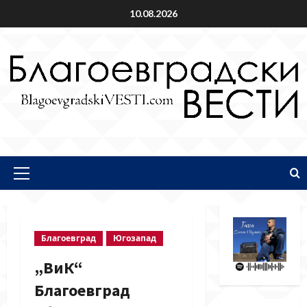
Skip
10.08.2026
to
content
Primary
Menu
Благоевград
Югозапад
„ВиК“
Благоевград