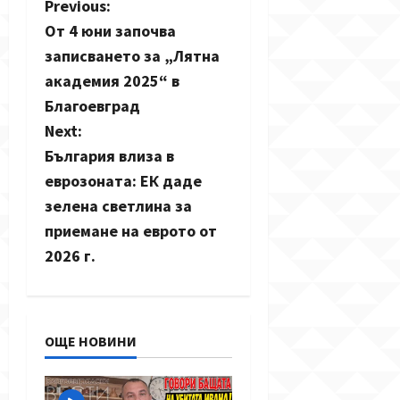
P
Previous:
От 4 юни започва
o
записването за „Лятна
s
академия 2025“ в
Благоевград
t
Next:
n
България влиза в
еврозоната: ЕК даде
a
зелена светлина за
v
приемане на еврото от
2026 г.
i
g
a
ОЩЕ НОВИНИ
t