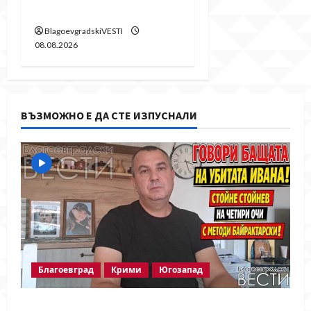
Байрактарски!
BlagoevgradskiVESTI
08.08.2026
ВЪЗМОЖНО Е ДА СТЕ ИЗПУСНАЛИ
Благоевград
Крими
Югозапад
Говори бащата на убитата Ивана!