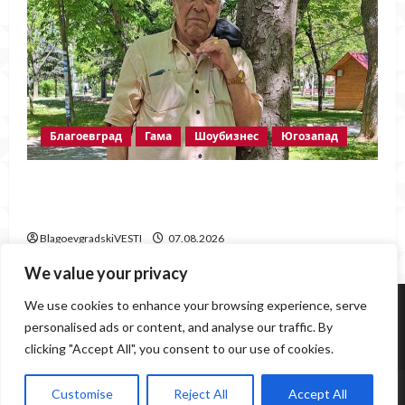
Благоевград
Гама
Шоубизнес
Югозапад
Две години без Георги Методиев
Байрактарски-старши
BlagoevgradskiVESTI
07.08.2026
We value your privacy
Югозапад
Благоевград
Политика
Крими
We use cookies to enhance your browsing experience, serve
Инциденти
Здраве
Любопитно
Спорт
personalised ads or content, and analyse our traffic. By
Образование
Грозни гледки
clicking "Accept All", you consent to our use of cookies.
www.BlagoevgradskiVESTI.com / 0877559843,
Customise
Reject All
Accept All