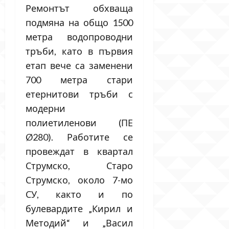
Ремонтът обхваща
подмяна на общо 1500
метра водопроводни
тръби, като в първия
етап вече са заменени
700 метра стари
етернитови тръби с
модерни
полиетиленови (ПЕ
Ø280). Работите се
провеждат в квартал
Струмско, Старо
Струмско, около 7-мо
СУ, както и по
булевардите „Кирил и
Методий“ и „Васил