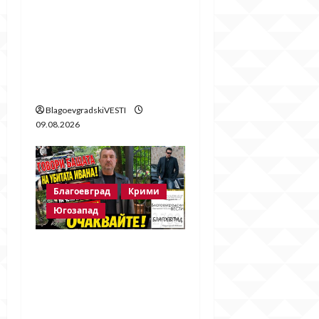
Кучета нападнаха
жена и домашния ѝ
любимец в
благоевградския кв.
„Еленово“
BlagoevgradskiVESTI
09.08.2026
Благоевград
Крими
Югозапад
Говори бащата на
убитата Ивана!
Стойне Стойнев – на
четири очи с Методи