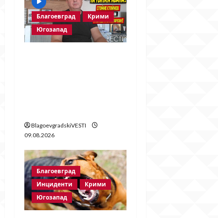
i
Благоевград
Крими
o
Югозапад
n
Говори бащата на
убитата Ивана!
Стойне Стойнев – на
четири очи с Методи
Байрактарски! ЧАСТ 1
BlagoevgradskiVESTI
09.08.2026
Благоевград
Инциденти
Крими
Югозапад