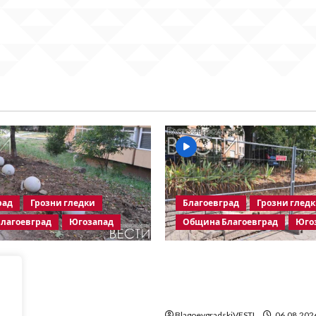
рад
Грозни гледки
Благоевград
Грозни глед
лагоевград
Югозапад
Община Благоевград
Юго
граничители насред
Месец след срутването:
 зона – поредното
Престъпното безхаберие
но харчене на пари от
Община Благоевград пр
лагоевград
BlagoevgradskiVESTI
06.08.202