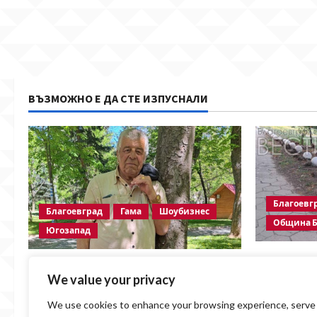
ВЪЗМОЖНО Е ДА СТЕ ИЗПУСНАЛИ
Благоевг
Благоевград
Гама
Шоубизнес
Община Б
Югозапад
Бетонни о
Две години без Георги Методиев
пешеходна
We value your privacy
Байрактарски-старши
безсмисле
We use cookies to enhance your browsing experience, serve
BlagoevgradskiVESTI
07.08.2026
Община Б