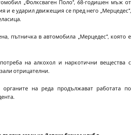
томобил „Фолксваген Поло“, 68-годишен мъж от
я и е ударил движещия се пред него „Мерцедес“,
еласица.
на, пътничка в автомобила „Мерцедес“, която е
употреба на алкохол и наркотични вещества с
азали отрицателни.
а органите на реда продължават работата по
дента.