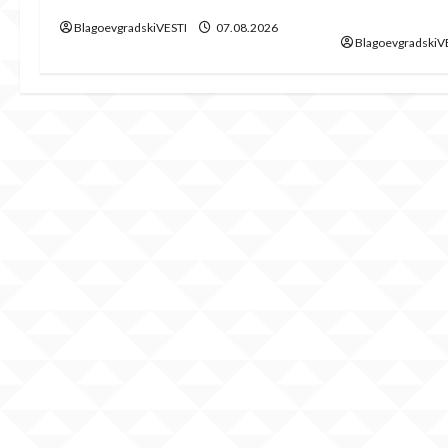
от Община Б
o
BlagoevgradskiVESTI
07.08.2026
BlagoevgradskiV
n