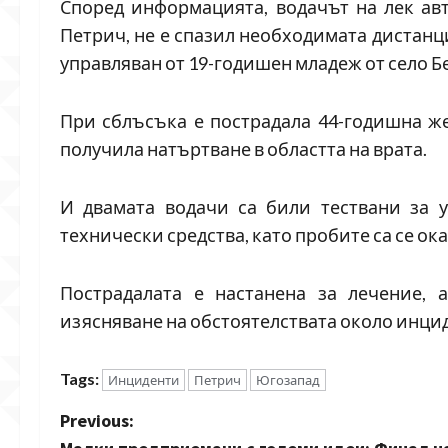
Според информацията, водачът на лек ав
Петрич, не е спазил необходимата дистанци
управляван от 19-годишен младеж от село Б
При сблъсъка е пострадала 44-годишна же
получила натъртване в областта на врата.
И двамата водачи са били тествани за 
технически средства, като пробите са се ок
Пострадалата е настанена за лечение, 
изясняване на обстоятелствата около инци
Tags:
Инциденти
Петрич
Югозапад
P
Previous: