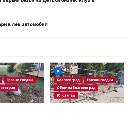
 първия сезон на Детски бизнес клуб в
ари в лек автомобил
Грозни гледки
Благоевград
Грозни гледки
гоевград
Община Благоевград
Югозапад
аничители насред
Месец след срутването:
она – поредното
Престъпното безхаберие на
 харчене на пари
Община Благоевград