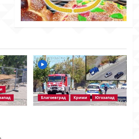
ки
запад
Благоевград
Крими
Югозапад
Пожарът в „Струмско“ не е
 на
случайност? Видео в социалните
одължава!
мрежи показва кой е запалил
огъня
6