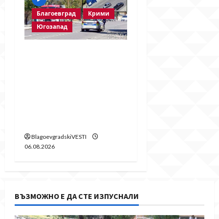
Благоевград
Крими
Югозапад
Пожарът в
„Струмско“ не е
случайност? Видео в
социалните мрежи
показва кой е запалил
огъня
BlagoevgradskiVESTI
06.08.2026
ВЪЗМОЖНО Е ДА СТЕ ИЗПУСНАЛИ