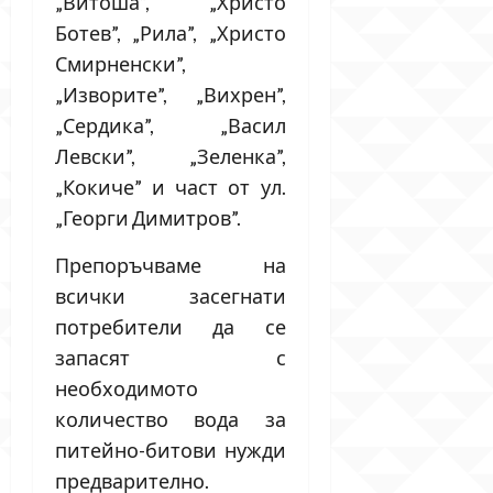
„Витоша“, „Христо
Ботев”, „Рила”, „Христо
Смирненски”,
„Изворите”, „Вихрен”,
„Сердика”, „Васил
Левски”, „Зеленка”,
„Кокиче” и част от ул.
„Георги Димитров”.
Препоръчваме на
всички засегнати
потребители да се
запасят с
необходимото
количество вода за
питейно-битови нужди
предварително.