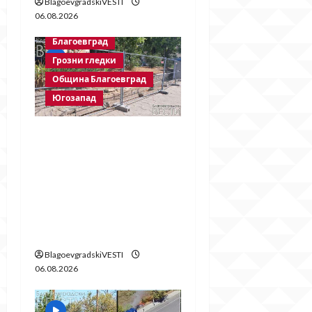
BlagoevgradskiVESTI
06.08.2026
Благоевград
Грозни гледки
Община Благоевград
Югозапад
Месец след
срутването:
Престъпното
безхаберие на
Община Благоевград
продължава!
BlagoevgradskiVESTI
06.08.2026