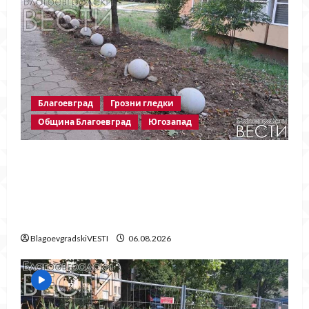
Благоевград
Грозни гледки
Община Благоевград
Югозапад
Бетонни ограничители насред
пешеходна зона – поредното
безсмислено харчене на пари от Община
Благоевград
BlagoevgradskiVESTI
06.08.2026