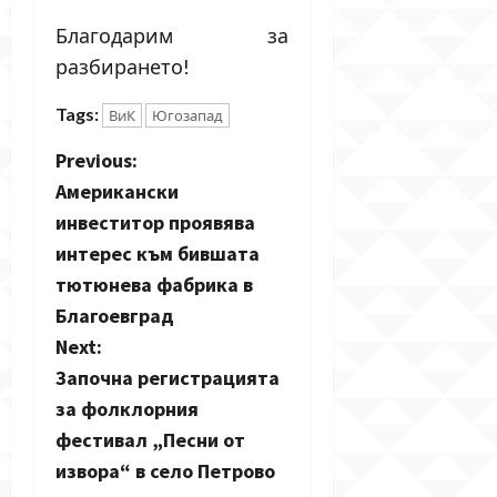
Благодарим за
разбирането!
Tags:
ВиК
Югозапад
P
Previous:
Американски
o
инвеститор проявява
s
интерес към бившата
тютюнева фабрика в
t
Благоевград
n
Next:
Започна регистрацията
a
за фолклорния
v
фестивал „Песни от
извора“ в село Петрово
i