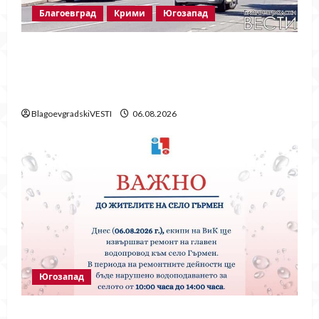
Благоевград
Крими
Югозапад
Пожарът в „Струмско“ не е случайност?
Видео в социалните мрежи показва кой е
запалил огъня
BlagoevgradskiVESTI
06.08.2026
Югозапад
Частично спиране на водата в село