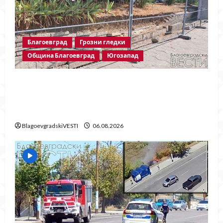
Благоевград
Грозни гледки
Община Благоевград
Югозапад
Месец след срутването: Престъпното
безхаберие на Община Благоевград
продължава!
BlagoevgradskiVESTI
06.08.2026