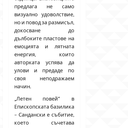
предлага не само
визуално удоволствие,
но и повод за размисъл,
докосване до
дълбоките пластове на
емоцията и лятната
енергия, които
авторката успява да
улови и предаде по
своя неподражаем
начин.
„Летен повей“ в
Епископската базилика
– Сандански е събитие,
което съчетава