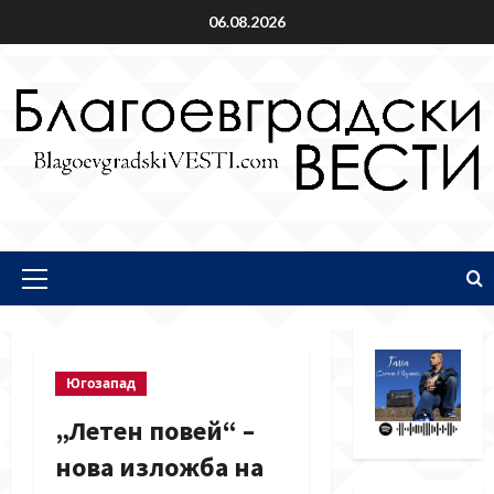
Skip
06.08.2026
to
content
Primary
Menu
Югозапад
„Летен повей“ –
нова изложба на