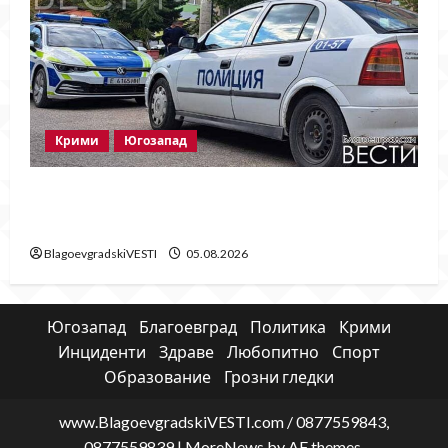
Крими
Югозапад
Ментета на известни марки иззеха при
полицейска акция в Гоце Делчев
BlagoevgradskiVESTI
05.08.2026
Югозапад
Благоевград
Политика
Крими
Инциденти
Здраве
Любопитно
Спорт
Образование
Грозни гледки
www.BlagoevgradskiVESTI.com / 0877559843,
0877559839
|
MoreNews
by AF themes.