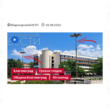
Частично спиране на водата в село
Гърмен заради ремонт на главен
водопровод
BlagoevgradskiVESTI
06.08.2026
Благоевград
Грозни гледки
Община Благоевград
Югозапад
След публикация на
BlagoevgradskiVESTI.com: Свалиха
знамената, но забравиха да поставят