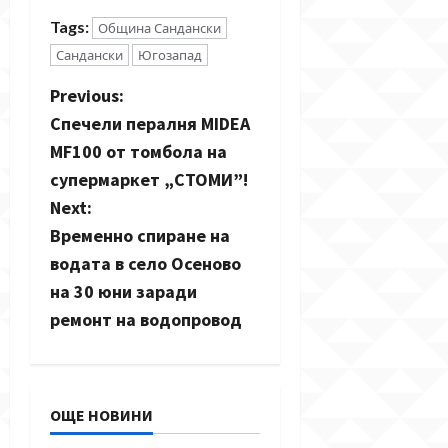
Tags:
Община Сандански
Сандански
Югозапад
P
Previous:
Спечели пералня MIDEA
o
MF100 от томбола на
s
супермаркет „СТОМИ”!
Next:
t
Временно спиране на
n
водата в село Осеново
на 30 юни заради
a
ремонт на водопровод
v
i
ОЩЕ НОВИНИ
g