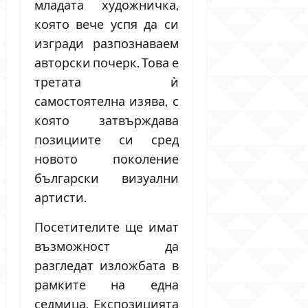
младата художничка,
която вече успя да си
изгради разпознаваем
авторски почерк. Това е
третата ѝ
самостоятелна изява, с
която затвърждава
позициите си сред
новото поколение
български визуални
артисти.
Посетителите ще имат
възможност да
разгледат изложбата в
рамките на една
седмица. Експозицията