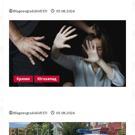
нови
BlagoevgradskiVESTI
05.08.2026
Крими
Югозапад
Мъж от Разлог задържан за домашно
насилие след побой над жена
BlagoevgradskiVESTI
05.08.2026