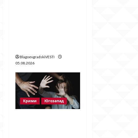
След публикация на
BlagoevgradskiVESTI.c
om: Свалиха
знамената, но
забравиха да
поставят нови
BlagoevgradskiVESTI
05.08.2026
Крими
Югозапад
Мъж от Разлог
задържан за
домашно насилие