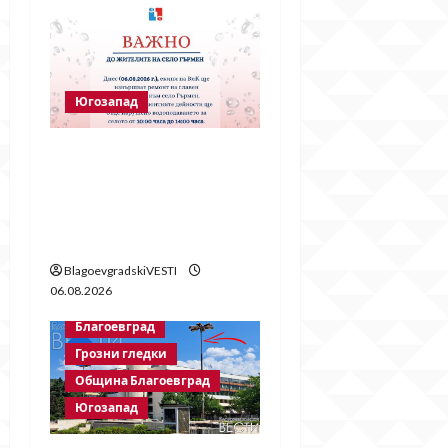
a
t
Югозапад
i
o
Частично спиране на
водата в село Гърмен
n
заради ремонт на
главен водопровод
BlagoevgradskiVESTI
06.08.2026
Благоевград
Грозни гледки
Община Благоевград
Югозапад