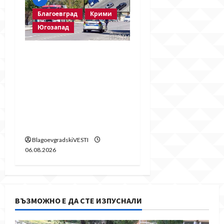
Благоевград
Крими
Югозапад
Пожарът в
„Струмско“ не е
случайност? Видео в
социалните мрежи
показва кой е запалил
огъня
BlagoevgradskiVESTI
06.08.2026
ВЪЗМОЖНО Е ДА СТЕ ИЗПУСНАЛИ