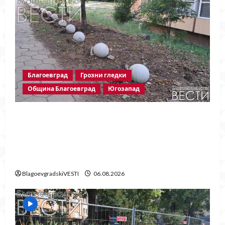
Благоевград
Грозни гледки
Община Благоевград
Югозапад
Бетонни ограничители насред
пешеходна зона – поредното
безсмислено харчене на пари от Община
Благоевград
BlagoevgradskiVESTI
06.08.2026