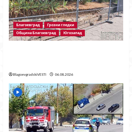
Благоевград
Грозни гледки
Община Благоевград
Югозапад
Месец след срутването: Престъпното
безхаберие на Община Благоевград
продължава!
BlagoevgradskiVESTI
06.08.2026