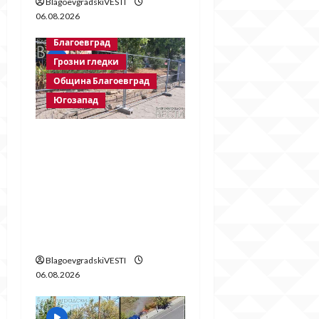
BlagoevgradskiVESTI
06.08.2026
Благоевград
Грозни гледки
Община Благоевград
Югозапад
Месец след
срутването:
Престъпното
безхаберие на
Община Благоевград
продължава!
BlagoevgradskiVESTI
06.08.2026