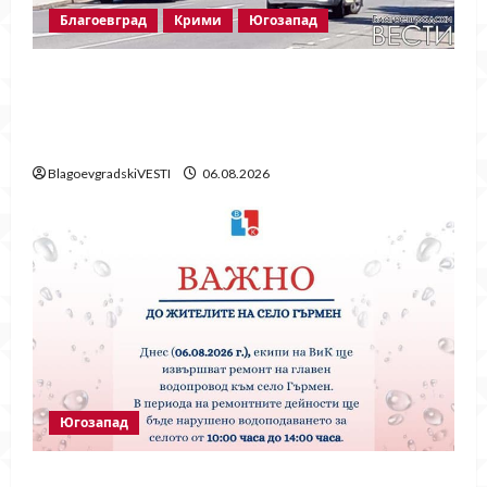
Благоевград
Крими
Югозапад
Пожарът в „Струмско“ не е случайност?
Видео в социалните мрежи показва кой е
запалил огъня
BlagoevgradskiVESTI
06.08.2026
Югозапад
Частично спиране на водата в село