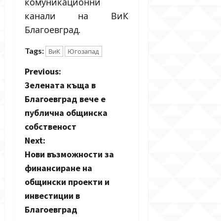
комуникационни
канали на ВиК
Благоевград.
Tags:
ВиК
Югозапад
P
Previous:
Зелената къща в
o
Благоевград вече е
s
публична общинска
собственост
t
Next:
n
Нови възможности за
финансиране на
a
общински проекти и
v
инвестиции в
Благоевград
i