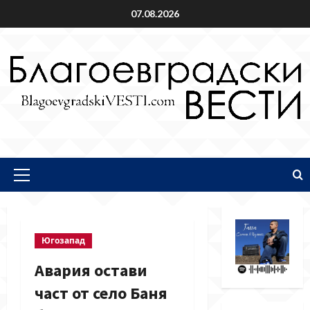
Skip
07.08.2026
to
content
Primary
Menu
Югозапад
Авария остави
част от село Баня