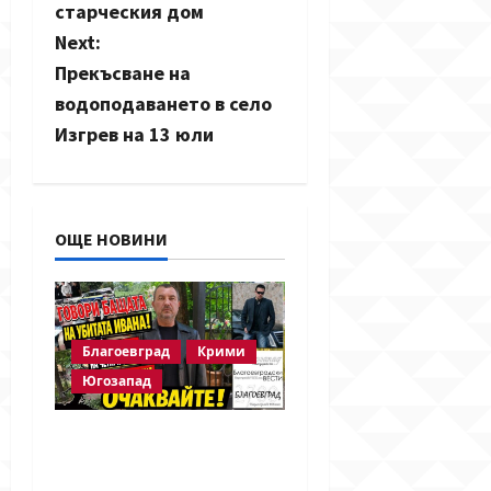
старческия дом
t
Next:
n
Прекъсване на
водоподаването в село
a
Изгрев на 13 юли
v
i
ОЩЕ НОВИНИ
g
a
t
Благоевград
Крими
Югозапад
i
o
Говори бащата на
убитата Ивана!