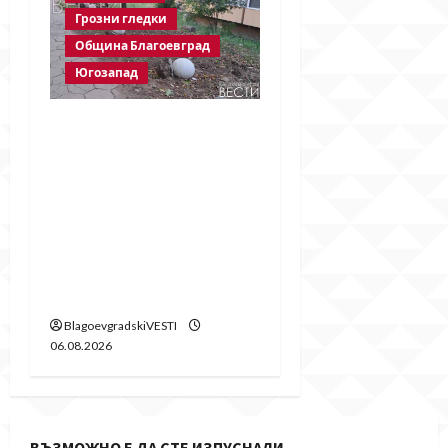
Грозни гледки
Община Благоевград
Югозапад
Бетонни
ограничители насред
пешеходна зона –
поредното
безсмислено харчене
на пари от Община
Благоевград
BlagoevgradskiVESTI
06.08.2026
ВЪЗМОЖНО Е ДА СТЕ ИЗПУСНАЛИ