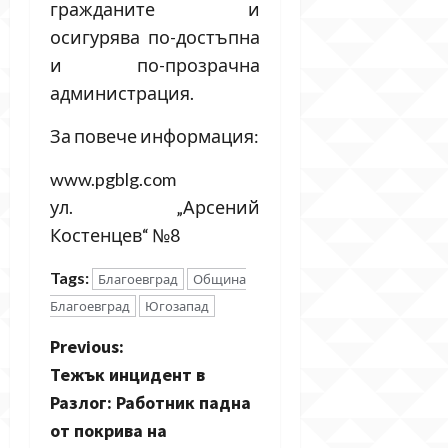
гражданите и
осигурява по-достъпна
и по-прозрачна
администрация.
За повече информация:
www.pgblg.com
ул. „Арсений
Костенцев“ №8
Tags:
Благоевград
Община
Благоевград
Югозапад
P
Previous:
Тежък инцидент в
o
Разлог: Работник падна
s
от покрива на