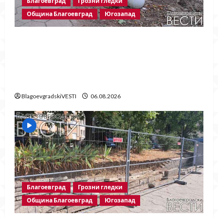
Благоевград
Грозни гледки
Община Благоевград
Югозапад
Бетонни ограничители насред
пешеходна зона – поредното
безсмислено харчене на пари от Община
Благоевград
BlagoevgradskiVESTI
06.08.2026
Благоевград
Грозни гледки
Община Благоевград
Югозапад