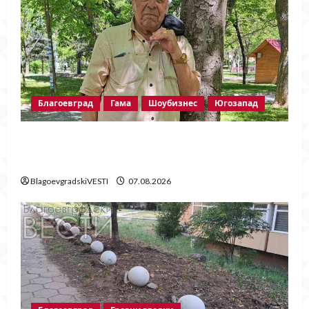
Благоевград
Гама
Шоубизнес
Югозапад
Две години без Георги Методиев
Байрактарски-старши
BlagoevgradskiVESTI
07.08.2026