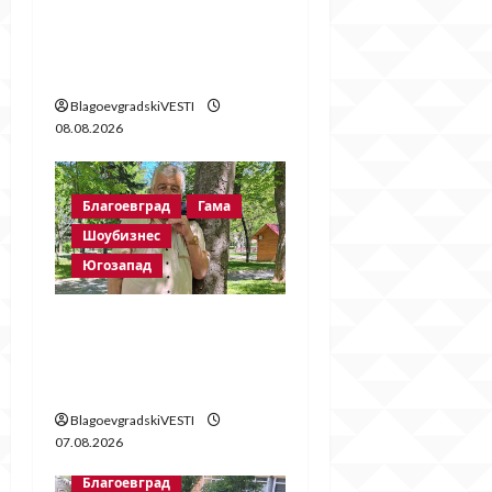
n
Стойне Стойнев – на
четири очи с Методи
Байрактарски!
BlagoevgradskiVESTI
08.08.2026
Благоевград
Гама
Шоубизнес
Югозапад
Две години без
Георги Методиев
Байрактарски-старши
BlagoevgradskiVESTI
07.08.2026
Благоевград