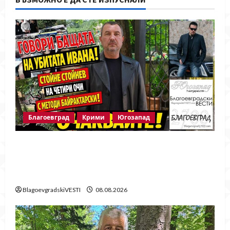
Благоевград
Крими
Югозапад
Говори бащата на убитата Ивана!
Стойне Стойнев – на четири очи с
Методи Байрактарски!
BlagoevgradskiVESTI
08.08.2026