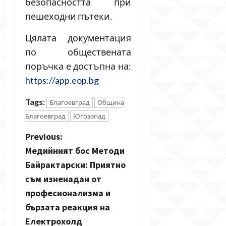
безопасността при
пешеходни пътеки.
Цялата документация
по обществената
поръчка е достъпна на:
https://app.eop.bg
Tags:
Благоевград
Община
Благоевград
Югозапад
P
Previous:
Медийният бос Методи
o
Байрактарски: Приятно
s
съм изненадан от
професионализма и
t
бързата реакция на
n
Електрохолд