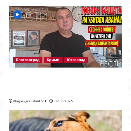
Благоевград
Крими
Югозапад
Говори бащата на убитата Ивана!
Стойне Стойнев – на четири очи с
Методи Байрактарски! ЧАСТ 1
BlagoevgradskiVESTI
09.08.2026