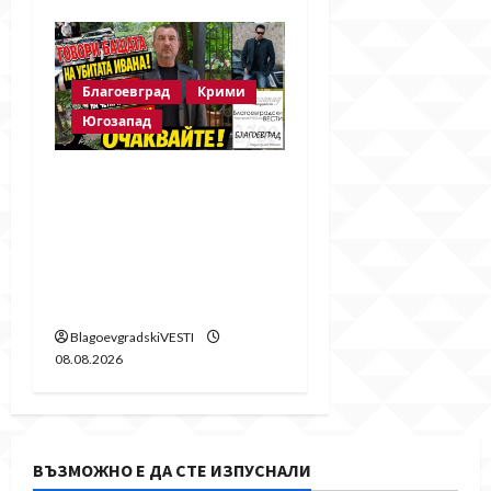
Благоевград
Крими
Югозапад
Говори бащата на
убитата Ивана!
Стойне Стойнев – на
четири очи с Методи
Байрактарски!
BlagoevgradskiVESTI
08.08.2026
ВЪЗМОЖНО Е ДА СТЕ ИЗПУСНАЛИ