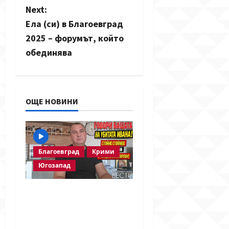
Next:
a
Ела (си) в Благоевград
v
2025 – форумът, който
обединява
i
g
a
ОЩЕ НОВИНИ
t
i
Благоевград
Крими
o
Югозапад
n
Говори бащата на
убитата Ивана!
Стойне Стойнев – на