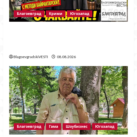
Благоевград
Крими
Югозапад
Говори бащата на убитата Ивана!
Стойне Стойнев – на четири очи с
Методи Байрактарски!
BlagoevgradskiVESTI
08.08.2026
Благоевград
Гама
Шоубизнес
Югозапад