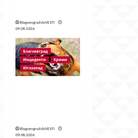
четири очи с Методи
Байрактарски! ЧАСТ 1
BlagoevgradskiVESTI
09.08.2026
Благоевград
Инциденти
Крими
Югозапад
Кучета нападнаха
жена и домашния ѝ
любимец в
благоевградския кв.
„Еленово“
BlagoevgradskiVESTI
09.08.2026