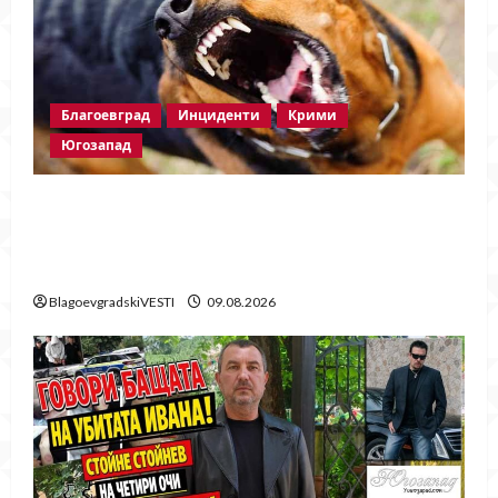
Благоевград
Инциденти
Крими
Югозапад
Кучета нападнаха жена и домашния ѝ
любимец в благоевградския кв.
„Еленово“
BlagoevgradskiVESTI
09.08.2026