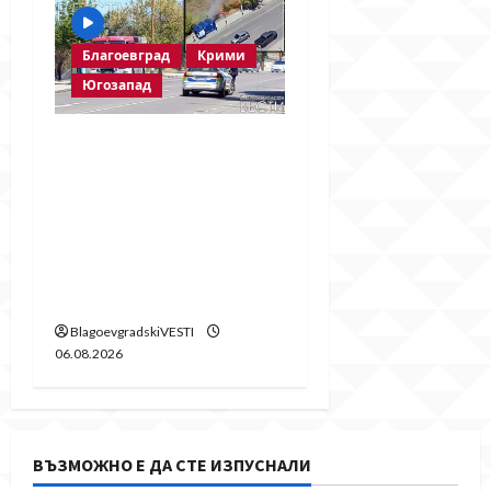
Благоевград
Крими
Югозапад
Пожарът в
„Струмско“ не е
случайност? Видео в
социалните мрежи
показва кой е запалил
огъня
BlagoevgradskiVESTI
06.08.2026
ВЪЗМОЖНО Е ДА СТЕ ИЗПУСНАЛИ