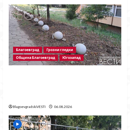
Благоевград
Грозни гледки
Община Благоевград
Югозапад
Бетонни ограничители насред
пешеходна зона – поредното
безсмислено харчене на пари от Община
Благоевград
BlagoevgradskiVESTI
06.08.2026