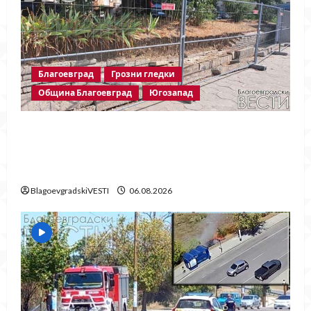
Благоевград
Грозни гледки
Община Благоевград
Югозапад
Месец след срутването: Престъпното
безхаберие на Община Благоевград
продължава!
BlagoevgradskiVESTI
06.08.2026