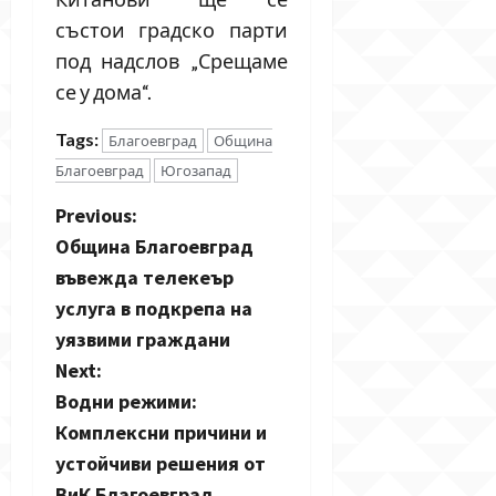
състои градско парти
под надслов „Срещаме
се у дома“.
Tags:
Благоевград
Община
Благоевград
Югозапад
P
Previous:
Община Благоевград
o
въвежда телекеър
s
услуга в подкрепа на
уязвими граждани
t
Next:
n
Водни режими:
Комплексни причини и
a
устойчиви решения от
ВиК Благоевград