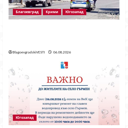
Благоевград
Крими
Югозапад
Пожарът в „Струмско“ не е случайност?
Видео в социалните мрежи показва кой е
запалил огъня
BlagoevgradskiVESTI
06.08.2026
Югозапад