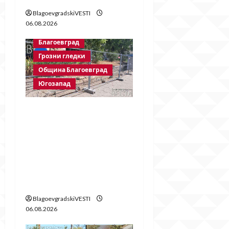
BlagoevgradskiVESTI
06.08.2026
Благоевград
Грозни гледки
Община Благоевград
Югозапад
Месец след
срутването:
Престъпното
безхаберие на
Община Благоевград
продължава!
BlagoevgradskiVESTI
06.08.2026