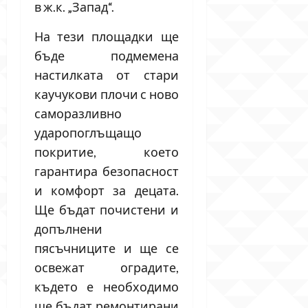
в ж.к. „Запад“.
На тези площадки ще
бъде подмемена
настилката от стари
каучукови плочи с ново
саморазливно
ударопоглъщащо
покритие, което
гарантира безопасност
и комфорт за децата.
Ще бъдат почистени и
допълнени
пясъчниците и ще се
освежат оградите,
където е необходимо
ще бъдат ремонтирани