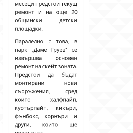
месеци предстои текущ
ремонт и на още 20
общински детски
площадки.
Паралелно с това, в
парк „Даме Груев“ се
извършва основен
ремонт на скейт зоната.
Предстои да бъдат
монтирани нови
съоръжения, сред
които халфпайп,
куотърпайп, кикъри,
фънбокс, корнъри и
други, които ще
превърнат