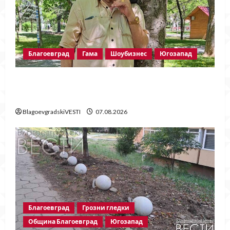
Благоевград
Гама
Шоубизнес
Югозапад
Две години без Георги Методиев
Байрактарски-старши
BlagoevgradskiVESTI
07.08.2026
Благоевград
Грозни гледки
Община Благоевград
Югозапад