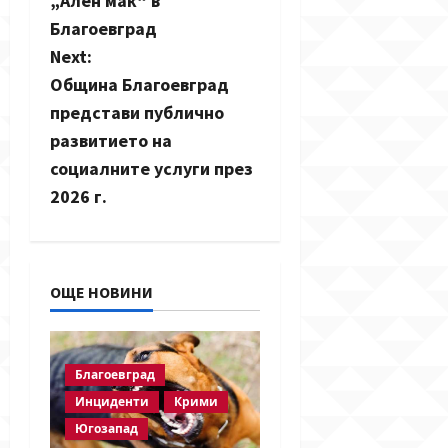
s
„Ален мак“ в
Благоевград
t
Next:
n
Община Благоевград
представи публично
a
развитието на
v
социалните услуги през
2026 г.
i
g
a
ОЩЕ НОВИНИ
t
i
Благоевград
Инциденти
Крими
o
Югозапад