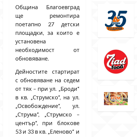
Община Благоевград
ще ремонтира
поетапно 27 детски
площадки, за които е
установена
необходимост от
обновяване.
Дейностите стартират
с обновяване на седем
от тях – при ул. „Броди“
в кв. „Струмско“, на ул.
„Освобождение“, ул.
„Струма”, „Струмско –
център“, при блокове
53 и 33 в кв. „Еленово“ и