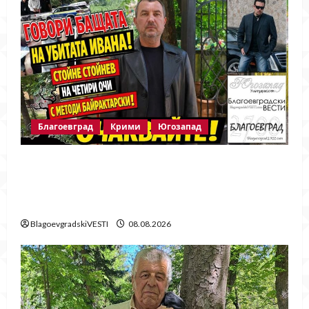
Благоевград
Крими
Югозапад
Говори бащата на убитата Ивана!
Стойне Стойнев – на четири очи с
Методи Байрактарски!
BlagoevgradskiVESTI
08.08.2026