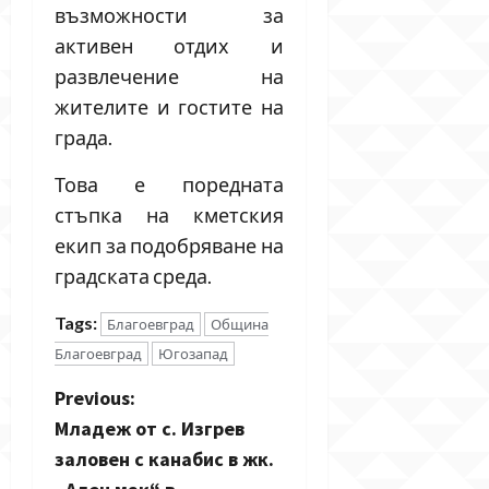
възможности за
активен отдих и
развлечение на
жителите и гостите на
града.
Това е поредната
стъпка на кметския
екип за подобряване на
градската среда.
Tags:
Благоевград
Община
Благоевград
Югозапад
P
Previous:
Младеж от с. Изгрев
o
заловен с канабис в жк.