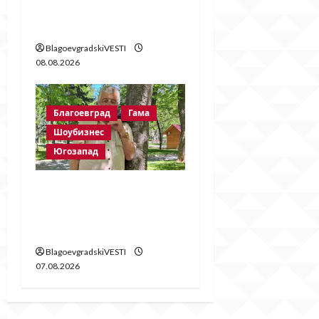
четири очи с Методи
Байрактарски!
BlagoevgradskiVESTI
08.08.2026
Благоевград
Гама
Шоубизнес
Югозапад
Две години без
Георги Методиев
Байрактарски-старши
BlagoevgradskiVESTI
07.08.2026