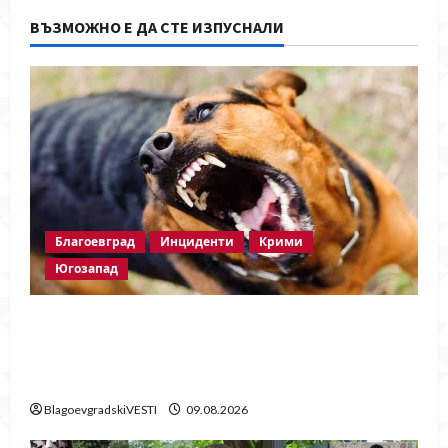
ВЪЗМОЖНО Е ДА СТЕ ИЗПУСНАЛИ
Благоевград
Инциденти
Крими
Югозапад
Кучета нападнаха жена и домашния ѝ
любимец в благоевградския кв.
„Еленово“
BlagoevgradskiVESTI
09.08.2026