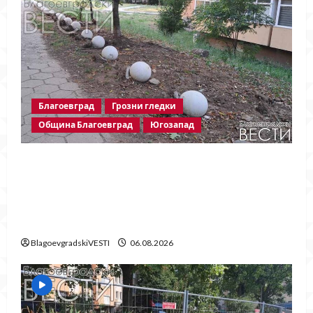
Благоевград
Грозни гледки
Община Благоевград
Югозапад
Бетонни ограничители насред
пешеходна зона – поредното
безсмислено харчене на пари от Община
Благоевград
BlagoevgradskiVESTI
06.08.2026