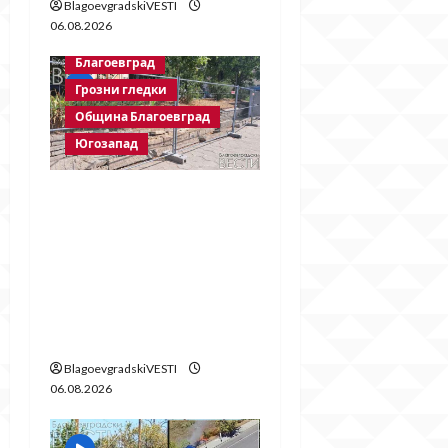
BlagoevgradskiVESTI
06.08.2026
Благоевград
Грозни гледки
Община Благоевград
Югозапад
Месец след
срутването:
Престъпното
безхаберие на
Община Благоевград
продължава!
BlagoevgradskiVESTI
06.08.2026