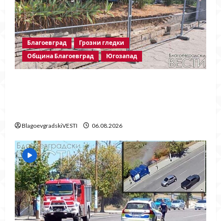
Благоевград
Грозни гледки
Община Благоевград
Югозапад
Месец след срутването: Престъпното
безхаберие на Община Благоевград
продължава!
BlagoevgradskiVESTI
06.08.2026