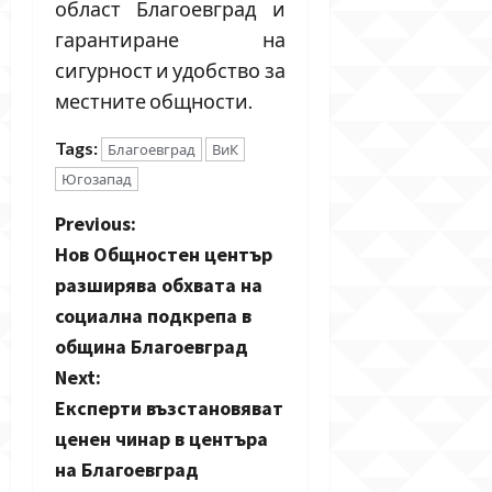
област Благоевград и
гарантиране на
сигурност и удобство за
местните общности.
Tags:
Благоевград
ВиК
Югозапад
P
Previous:
Нов Общностен център
o
разширява обхвата на
s
социална подкрепа в
община Благоевград
t
Next:
n
Експерти възстановяват
ценен чинар в центъра
a
на Благоевград