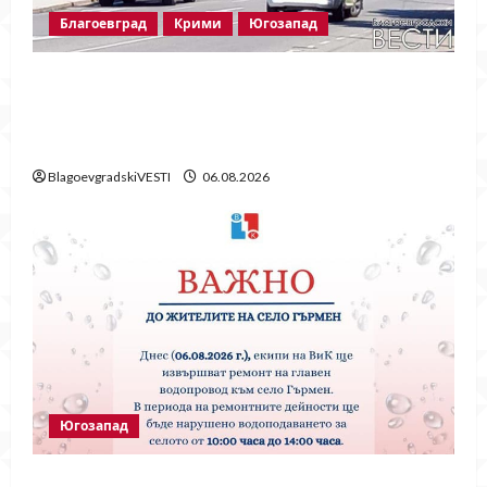
Благоевград
Крими
Югозапад
Пожарът в „Струмско“ не е случайност?
Видео в социалните мрежи показва кой е
запалил огъня
BlagoevgradskiVESTI
06.08.2026
Югозапад
Частично спиране на водата в село