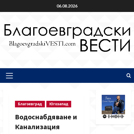
Skip
06.08.2026
to
content
Primary
Menu
Благоевград
Югозапад
Водоснабдяване и
Канализация