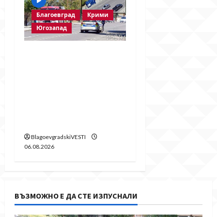
Благоевград
Крими
Югозапад
Пожарът в
„Струмско“ не е
случайност? Видео в
социалните мрежи
показва кой е запалил
огъня
BlagoevgradskiVESTI
06.08.2026
ВЪЗМОЖНО Е ДА СТЕ ИЗПУСНАЛИ