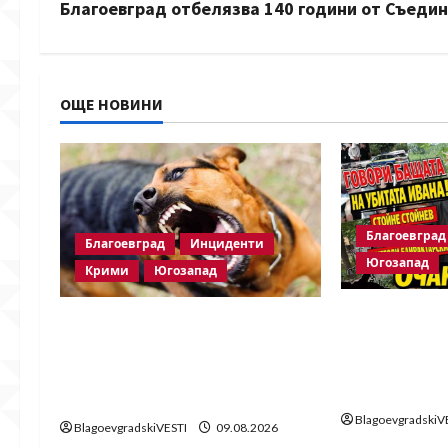
s
Благоевград отбелязва 140 години от Съедин
t
n
ОЩЕ НОВИНИ
a
v
i
Благоевград
Благоевград
Инциденти
g
Югозапад
Крими
Югозапад
a
Говори баща
Кучета нападнаха жена и
Ивана! Стойн
t
домашния ѝ любимец в
четири очи 
благоевградския кв.
i
Байрактарск
„Еленово“
BlagoevgradskiV
o
BlagoevgradskiVESTI
09.08.2026