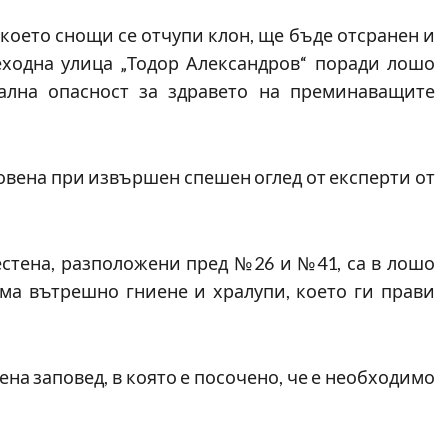
което снощи се отчупи клон, ще бъде отсранен и
еходна улица „Тодор Александров“ поради лошо
ална опасност за здравето на преминаващите
овена при извършен спешен оглед от експерти от
естена, разположени пред №26 и №41, са в лошо
има вътрешно гниене и хралупи, което ги прави
ена заповед, в която е посочено, че е необходимо