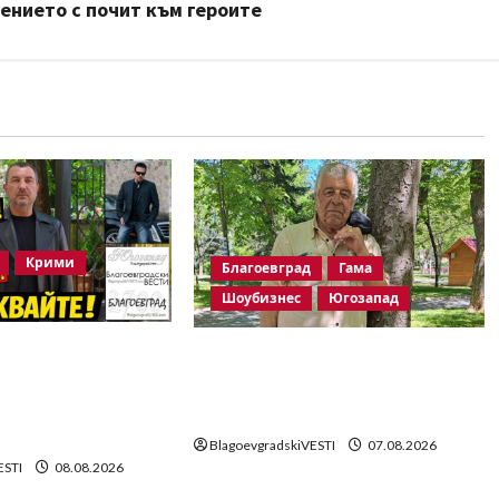
ението с почит към героите
Крими
Благоевград
Гама
Шоубизнес
Югозапад
та на убитата
Две години без Георги
е Стойнев – на
Методиев Байрактарски-
с Методи
старши
и!
BlagoevgradskiVESTI
07.08.2026
ESTI
08.08.2026