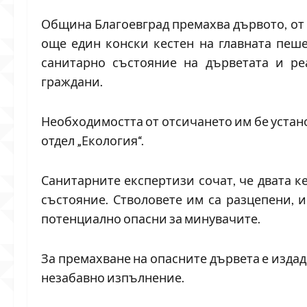
Община Благоевград премахва дървото, от 
още един конски кестен на главната пеш
санитарно състояние на дърветата и ре
граждани.
Необходимостта от отсичането им бе устан
отдел „Екология“.
Санитарните експертизи сочат, че двата к
състояние. Стволовете им са разцепени, 
потенциално опасни за минувачите.
За премахване на опасните дървета е издад
незабавно изпълнение.