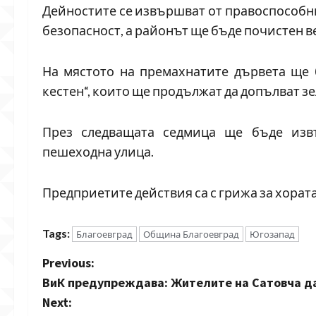
Дейностите се извършват от правоспособни
безопасност, а районът ще бъде почистен в
На мястото на премахнатите дървета ще 
кестен“, които ще продължат да допълват з
През следващата седмица ще бъде изв
пешеходна улица.
Предприетите действия са с грижа за хората 
Tags:
Благоевград
Община Благоевград
Югозапад
P
Previous:
ВиК предупреждава: Жителите на Сатовча да
o
Next: