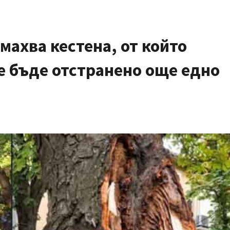
ахва кестена, от който
е бъде отстранено още едно