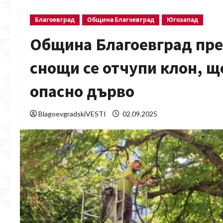
Благоевград
Община Благоевград
Югозапад
Община Благоевград прем
снощи се отчупи клон, щ
опасно дърво
BlagoevgradskiVESTI
02.09.2025