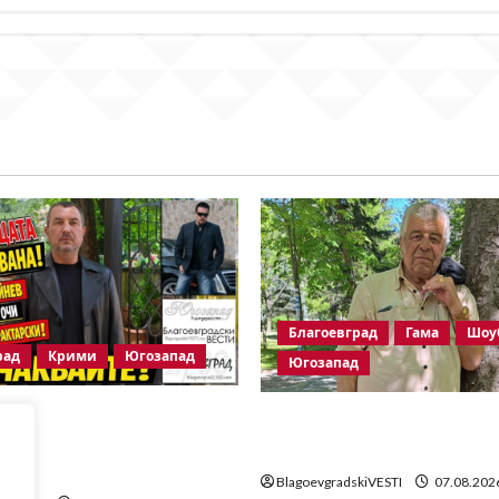
Благоевград
Гама
Шоу
рад
Крими
Югозапад
Югозапад
щата на убитата Ивана!
Две години без Георги М
ойнев – на четири очи с
Байрактарски-старши
йрактарски!
BlagoevgradskiVESTI
07.08.202