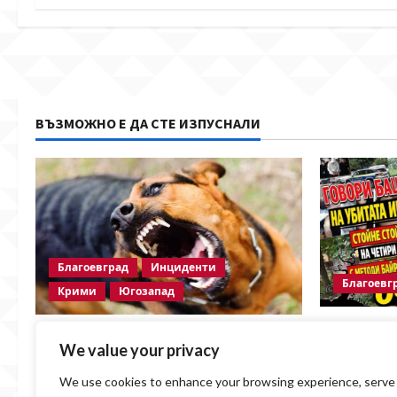
n
ВЪЗМОЖНО Е ДА СТЕ ИЗПУСНАЛИ
Благоевград
Инциденти
Благоевг
Крими
Югозапад
Говори ба
Кучета нападнаха жена и
We value your privacy
Стойне Ст
домашния ѝ любимец в
Методи Ба
благоевградския кв. „Еленово“
We use cookies to enhance your browsing experience, serve