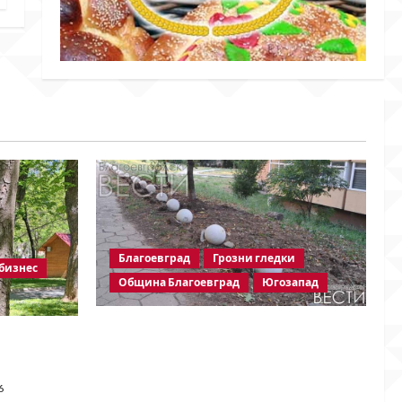
Благоевград
Грозни гледки
бизнес
Община Благоевград
Югозапад
Бетонни ограничители насред
етодиев
пешеходна зона – поредното
безсмислено харчене на пари от
6
Община Благоевград