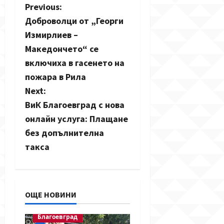
P
Previous:
Доброволци от „Георги
o
Измирлиев –
s
Македончето“ се
включиха в гасенето на
t
пожара в Рила
n
Next:
ВиК Благоевград с нова
a
онлайн услуга: Плащане
v
без допълнителна
такса
i
g
a
ОЩЕ НОВИНИ
t
Благоевград