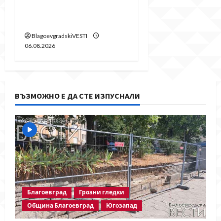
заради ремонт на
главен водопровод
BlagoevgradskiVESTI
06.08.2026
ВЪЗМОЖНО Е ДА СТЕ ИЗПУСНАЛИ
Благоевград
Грозни гледки
Община Благоевград
Югозапад