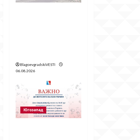
Пожарът в
„Струмско“ не е
случайност? Видео в
социалните мрежи
показва кой е запалил
огъня
BlagoevgradskiVESTI
06.08.2026
Югозапад
Частично спиране на
водата в село Гърмен