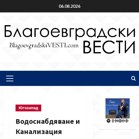
Skip
06.08.2026
to
content
Primary
Menu
Югозапад
Водоснабдяване и
Канализация