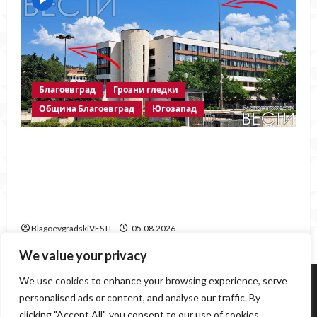
Благоевград
Грозни гледки
Община Благоевград
Югозапад
След публикация на
BlagoevgradskiVESTI.com: Свалиха
знамената, но забравиха да поставят
нови
BlagoevgradskiVESTI
05.08.2026
We value your privacy
Югозапад
Благоевград
Политика
Крими
We use cookies to enhance your browsing experience, serve
Инциденти
Здраве
Любопитно
Спорт
personalised ads or content, and analyse our traffic. By
Образование
Грозни гледки
clicking "Accept All", you consent to our use of cookies.