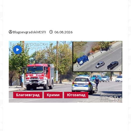
Месец след срутването: Престъпното
безхаберие на Община Благоевград
продължава!
BlagoevgradskiVESTI
06.08.2026
Благоевград
Крими
Югозапад
Пожарът в „Струмско“ не е случайност?
Видео в социалните мрежи показва кой е
запалил огъня