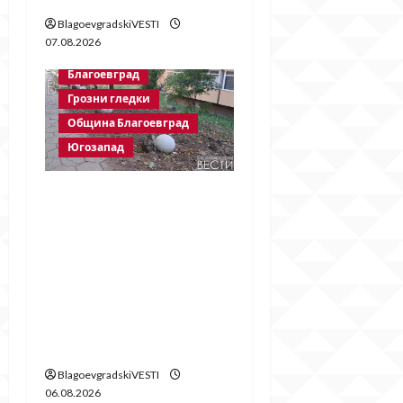
BlagoevgradskiVESTI
07.08.2026
Благоевград
Грозни гледки
Община Благоевград
Югозапад
Бетонни
ограничители насред
пешеходна зона –
поредното
безсмислено харчене
на пари от Община
Благоевград
BlagoevgradskiVESTI
06.08.2026