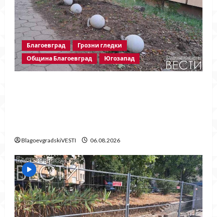
Благоевград
Грозни гледки
Община Благоевград
Югозапад
Бетонни ограничители насред
пешеходна зона – поредното
безсмислено харчене на пари от Община
Благоевград
BlagoevgradskiVESTI
06.08.2026