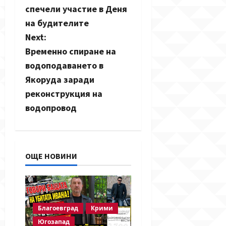
s
спечели участие в Деня
на будителите
t
Next:
n
Временно спиране на
водоподаването в
a
Якоруда заради
v
реконструкция на
водопровод
i
g
a
ОЩЕ НОВИНИ
t
i
Благоевград
Крими
o
Югозапад