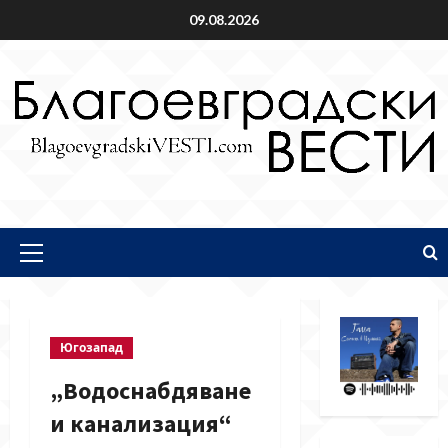
Skip
09.08.2026
to
content
Primary
Menu
Югозапад
„Водоснабдяване
и канализация“