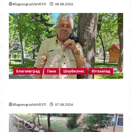
BlagoevgradskiVESTI
08.08.2026
Благоевград
Гама
Шоубизнес
Югозапад
Две години без Георги Методиев
Байрактарски-старши
BlagoevgradskiVESTI
07.08.2026