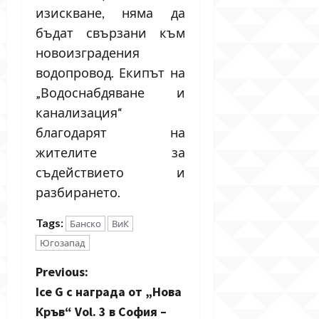
изискване, няма да
бъдат свързани към
новоизградения
водопровод. Екипът на
„Водоснабдяване и
канализация“
благодарят на
жителите за
съдействието и
разбирането.
Tags:
Банско
ВиК
Югозапад
P
Previous:
Ice G с награда от „Нова
o
Кръв“ Vol. 3 в София –