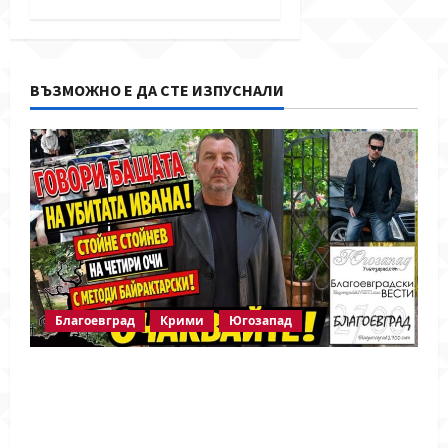
ВЪЗМОЖНО Е ДА СТЕ ИЗПУСНАЛИ
Благоевград
Крими
Югозапад
Говори бащата на убитата Ивана!
Стойне Стойнев – на четири очи с
Методи Байрактарски!