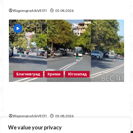
полицейска акция в Гоце Делчев
BlagoevgradskiVESTI
05.08.2026
Благоевград
Крими
Югозапад
Безумие в Благоевград! Две деца с
тротинетки летят в насрещното срещу
автобус и автомобили в ж.к. „Еленово“
BlagoevgradskiVESTI
05.08.2026
We value your privacy