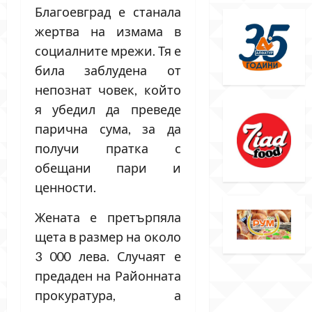
Благоевград е станала
жертва на измама в
социалните мрежи. Тя е
била заблудена от
непознат човек, който
я убедил да преведе
парична сума, за да
получи пратка с
обещани пари и
ценности.
Жената е претърпяла
щета в размер на около
3 000 лева. Случаят е
предаден на Районната
прокуратура, а