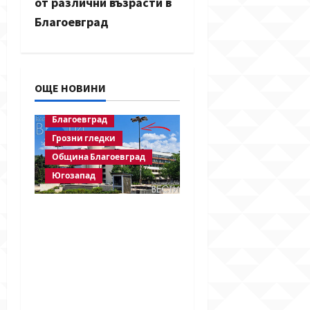
от различни възрасти в
v
Благоевград
i
g
ОЩЕ НОВИНИ
a
Благоевград
t
Грозни гледки
Община Благоевград
i
Югозапад
o
След публикация на
n
BlagoevgradskiVESTI.c
om: Свалиха
знамената, но
забравиха да