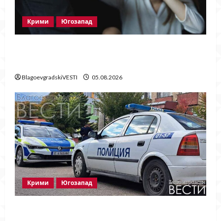
Крими
Югозапад
Мъж от Разлог задържан за домашно
насилие след побой над жена
BlagoevgradskiVESTI
05.08.2026
Крими
Югозапад
Ментета на известни марки иззеха при