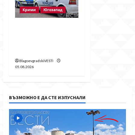
Крими
Югозапад
Ментета на известни
марки иззеха при
полицейска акция в
Гоце Делчев
BlagoevgradskiVESTI
05.08.2026
ВЪЗМОЖНО Е ДА СТЕ ИЗПУСНАЛИ