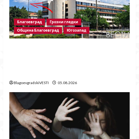
Благоевград
Грозни гледки
Община Благоевград
Югозапад
След публикация на
BlagoevgradskiVESTI.com: Свалиха
знамената, но забравиха да поставят
нови
BlagoevgradskiVESTI
05.08.2026