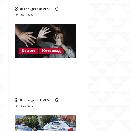
поставят нови
BlagoevgradskiVESTI
05.08.2026
Крими
Югозапад
Мъж от Разлог
задържан за
домашно насилие
след побой над жена
BlagoevgradskiVESTI
05.08.2026