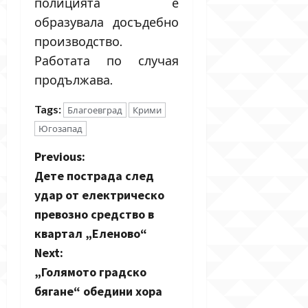
полицията е
образувала досъдебно
производство.
Работата по случая
продължава.
Tags:
Благоевград
Крими
Югозапад
P
Previous:
Дете пострада след
o
удар от електрическо
s
превозно средство в
квартал „Еленово“
t
Next:
n
„Голямото градско
бягане“ обедини хора
a