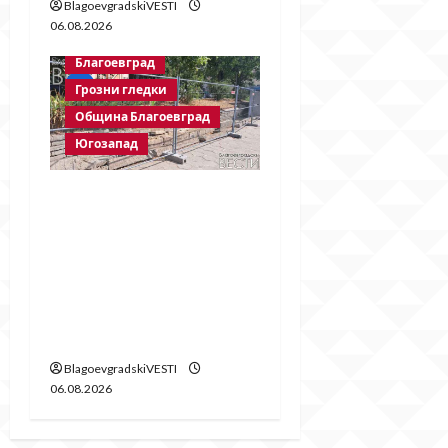
BlagoevgradskiVESTI
06.08.2026
Благоевград
Грозни гледки
Община Благоевград
Югозапад
Месец след
срутването:
Престъпното
безхаберие на
Община Благоевград
продължава!
BlagoevgradskiVESTI
06.08.2026