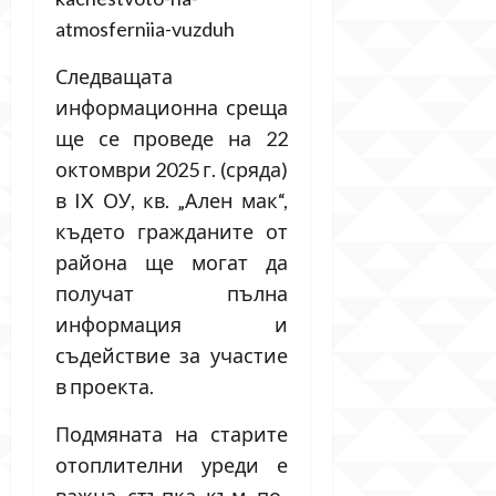
atmosferniia-vuzduh
Следващата
информационна среща
ще се проведе на 22
октомври 2025 г. (сряда)
в IX ОУ, кв. „Ален мак“,
където гражданите от
района ще могат да
получат пълна
информация и
съдействие за участие
в проекта.
Подмяната на старите
отоплителни уреди е
важна стъпка към по-