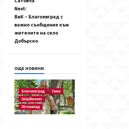
Сатовча
t
Next:
n
ВиК – Благоевград с
важно съобщение към
a
жителите на село
v
Добърско
i
g
ОЩЕ НОВИНИ
a
t
Благоевград
Гама
Шоубизнес
i
Югозапад
o
Две години без
n