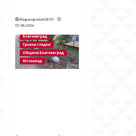
Георги Методиев
Байрактарски-старши
BlagoevgradskiVESTI
07.08.2026
Благоевград
Грозни гледки
Община Благоевград
Югозапад
Бетонни
ограничители насред
пешеходна зона –
поредното
безсмислено харчене
на пари от Община
Благоевград