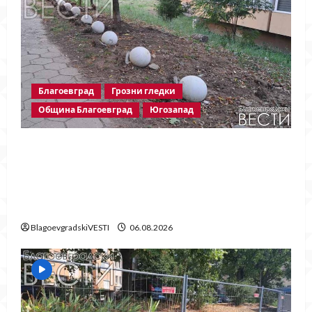
Благоевград
Грозни гледки
Община Благоевград
Югозапад
Бетонни ограничители насред
пешеходна зона – поредното
безсмислено харчене на пари от Община
Благоевград
BlagoevgradskiVESTI
06.08.2026