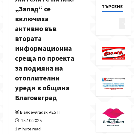
ТЪРСЕНЕ
„Запад“ се
включиха
Търсе
активно във
втората
информационна
среща по проекта
за подмяна на
отоплителни
уреди в община
Благоевград
BlagoevgradskiVESTI
15.10.2025
1 minute read