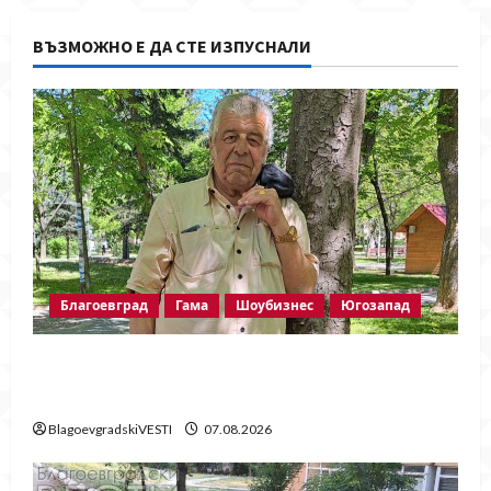
ВЪЗМОЖНО Е ДА СТЕ ИЗПУСНАЛИ
Благоевград
Гама
Шоубизнес
Югозапад
Две години без Георги Методиев
Байрактарски-старши
BlagoevgradskiVESTI
07.08.2026