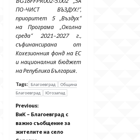
BG16FFPR002-5.002 „ЗА
ПО-ЧИСТ ВЪЗДУХ!“,
приоритет 5 „Въздух“
на Програма „Околна
среда“ 2021–2027 г.,
съфинансирана от
Кохезионния фонд на ЕС
и националния бюджет
на Република България.
Tags:
Благоевград
Община
Благоевград
Югозапад
P
Previous:
ВиК – Благоевград с
o
важно съобщение за
s
жителите на село