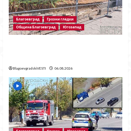
Благоевград
Грозни гледки
Община Благоевград
Югозапад
Месец след срутването: Престъпното
безхаберие на Община Благоевград
продължава!
BlagoevgradskiVESTI
06.08.2026