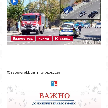
Благоевград
Крими
Югозапад
Пожарът в „Струмско“ не е случайност?
Видео в социалните мрежи показва кой е
запалил огъня
BlagoevgradskiVESTI
06.08.2026