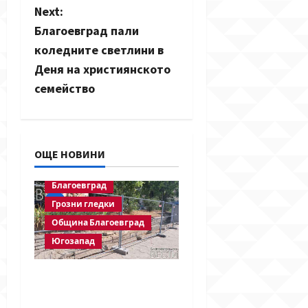
a
Next:
v
Благоевград пали
коледните светлини в
i
Деня на християнското
g
семейство
a
t
ОЩЕ НОВИНИ
i
Благоевград
o
Грозни гледки
Община Благоевград
n
Югозапад
Месец след
срутването: