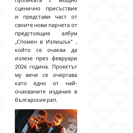
публиката с мощно
сценично присъствие
и представи част от
своите нови парчета от
предстоящия албум
„Спомен в Излишък“ ,
който се очаква да
излезе през февруари
2026 година. Проектът
му вече се очертава
като едно от най-
очакваните издания в
българския рап.