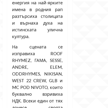
енергия на най-ярките
имена в родния рап
разтърсиха столицата
и върнаха духа на
истинската улична
култура.
На сцената се
изправиха ROOF
RHYMEZ, ГАМА, SESSE,
ANDRE, ELEM,
ODDRHYMES, NIKISAN,
WEST 22 CREW, GLB и
MC POD NIVOTO, които
буквално взривиха
НДК. Всеки един от тях
донесе своята