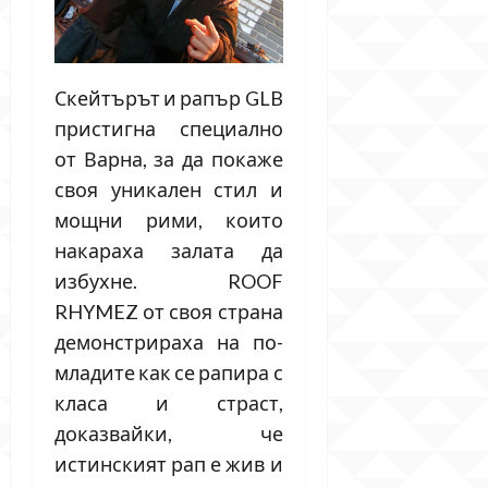
Скейтърът и рапър GLB
пристигна специално
от Варна, за да покаже
своя уникален стил и
мощни рими, които
накараха залата да
избухне. ROOF
RHYMEZ от своя страна
демонстрираха на по-
младите как се рапира с
класа и страст,
доказвайки, че
истинският рап е жив и