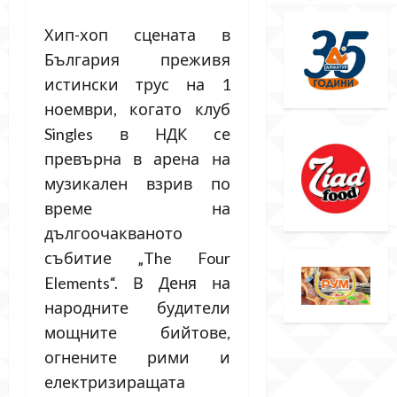
Хип-хоп сцената в
България преживя
истински трус на 1
ноември, когато клуб
Singles в НДК се
превърна в арена на
музикален взрив по
време на
дългоочакваното
събитие „The Four
Elements“. В Деня на
народните будители
мощните бийтове,
огнените рими и
електризиращата