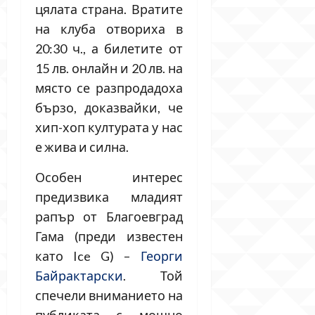
цялата страна. Вратите
на клуба отвориха в
20:30 ч., а билетите от
15 лв. онлайн и 20 лв. на
място се разпродадоха
бързо, доказвайки, че
хип-хоп културата у нас
е жива и силна.
Особен интерес
предизвика младият
рапър от Благоевград
Гама (преди известен
като Ice G) –
Георги
Байрактарски
. Той
спечели вниманието на