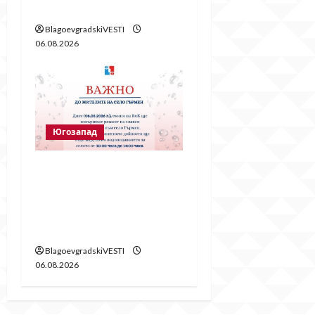
огъня
BlagoevgradskiVESTI
06.08.2026
Югозапад
Частично спиране на
водата в село Гърмен
заради ремонт на
главен водопровод
BlagoevgradskiVESTI
06.08.2026