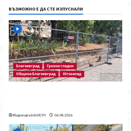
ВЪЗМОЖНО Е ДА СТЕ ИЗПУСНАЛИ
Благоевград
Грозни гледки
Община Благоевград
Югозапад
Месец след срутването: Престъпното
безхаберие на Община Благоевград
продължава!
BlagoevgradskiVESTI
06.08.2026