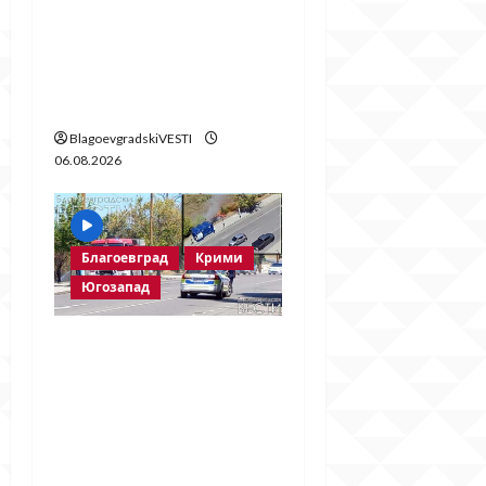
Престъпното
безхаберие на
Община Благоевград
продължава!
BlagoevgradskiVESTI
06.08.2026
Благоевград
Крими
Югозапад
Пожарът в
„Струмско“ не е
случайност? Видео в
социалните мрежи
показва кой е запалил