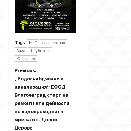
Tags:
Ice G
Благоевград
Гама
Шоубизнес
Югозапад
P
Previous:
„Водоснабдяване и
o
канализация“ ЕООД –
s
Благоевград старт на
ремонтните дейности
t
по водопроводната
n
мрежа в с. Долно
Церово