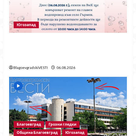
Югозапад
Частично спиране на водата в село
Гърмен заради ремонт на главен
водопровод
BlagoevgradskiVESTI
06.08.2026
Благоевград
Грозни гледки
Община Благоевград
Югозапад