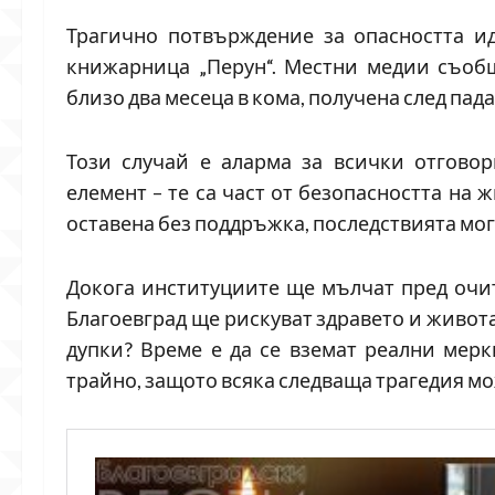
Трагично потвърждение за опасността ид
книжарница „Перун“. Местни медии съобщ
близо два месеца в кома, получена след пад
Този случай е аларма за всички отговор
елемент – те са част от безопасността на 
оставена без поддръжка, последствията мог
Докога институциите ще мълчат пред очит
Благоевград ще рискуват здравето и живот
дупки? Време е да се вземат реални мерк
трайно, защото всяка следваща трагедия мо