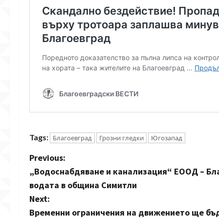
Tags:
Благоевград
Грозни гледки
Югозапад
P
Previous:
„Водоснабдяване и канализация“ ЕООД – Бл
o
водата в община Симитли
s
Next:
Временни ограничения на движението ще бъд