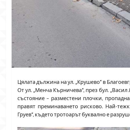
Цялата дължина на ул. „Крушево“ в Благоев
От ул. „Менча Кърничева“, през бул. „Васил 
състояние – разместени плочки, пропадна
правят преминаването рисково. Най-тежко
Груев“, където тротоарът буквално е разруш