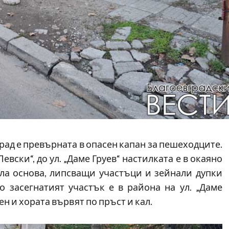
град е превърната в опасен капан за пешеходците.
Левски“, до ул. „Даме Груев“ настилката е в окаяно
ла основа, липсващи участъци и зейнали дупки
 засегнатият участък е в района на ул. „Даме
ен и хората вървят по пръст и кал.