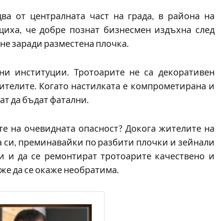
ва от централната част на града, в района на
иха, че добре познат бизнесмен издъхна след
ане заради разместена плочка.
ни институции. Тротоарите не са декоративен
жителите. Когато настилката е компрометирана и
ат да бъдат фатални.
е на очевидната опасност? Докога жителите на
а си, преминавайки по разбити плочки и зейнали
и и да се ремонтират тротоарите качествено и
же да се окаже необратима.