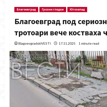
Благоевград
Грозни гледки
Югозапад
Благоевград под сериозн
тротоари вече костваха
BlagoevgradskiVESTI
17.11.2025
1 minute read