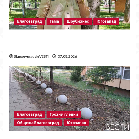
Благоевград
Гама
Шоубизнес
Югозапад
Две години без Георги Методиев
Байрактарски-старши
BlagoevgradskiVESTI
07.08.2026
Благоевград
Грозни гледки
Община Благоевград
Югозапад