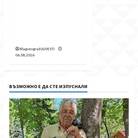
срутването:
Престъпното
безхаберие на
Община Благоевград
продължава!
BlagoevgradskiVESTI
06.08.2026
ВЪЗМОЖНО Е ДА СТЕ ИЗПУСНАЛИ