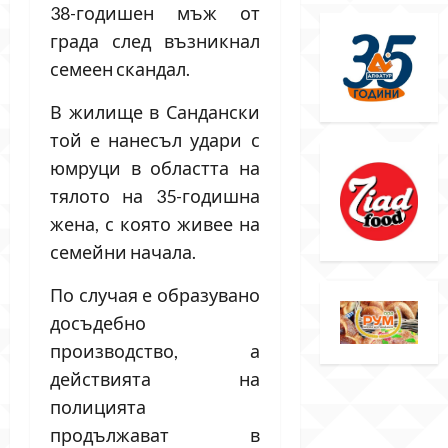
38-годишен мъж от
града след възникнал
семеен скандал.
В жилище в Сандански
той е нанесъл удари с
юмруци в областта на
тялото на 35-годишна
жена, с която живее на
семейни начала.
По случая е образувано
досъдебно
производство, а
действията на
полицията
продължават в