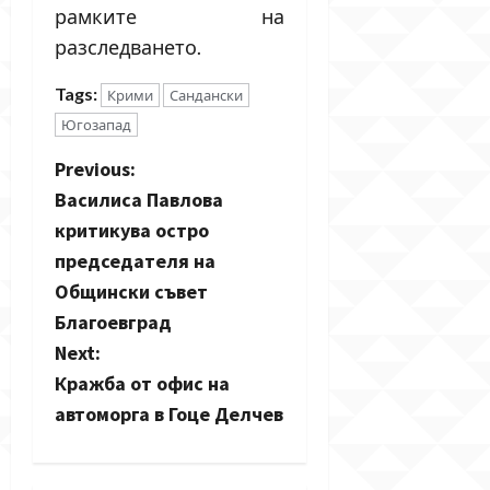
рамките на
разследването.
Tags:
Крими
Сандански
Югозапад
P
Previous:
Василиса Павлова
o
критикува остро
s
председателя на
Общински съвет
t
Благоевград
n
Next:
Кражба от офис на
a
автоморга в Гоце Делчев
v