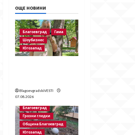
i
ОЩЕ НОВИНИ
g
a
Благоевград
Гама
t
Шоубизнес
Югозапад
i
o
Две години без
Георги Методиев
n
Байрактарски-старши
BlagoevgradskiVESTI
07.08.2026
Благоевград
Грозни гледки
Община Благоевград
Югозапад