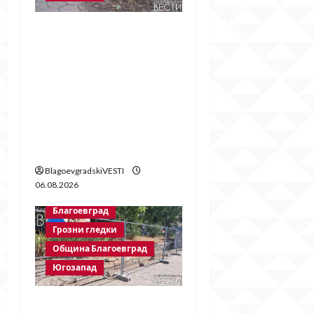
Бетонни
ограничители насред
пешеходна зона –
поредното
безсмислено харчене
на пари от Община
Благоевград
BlagoevgradskiVESTI
06.08.2026
Благоевград
Грозни гледки
Община Благоевград
Югозапад
Месец след