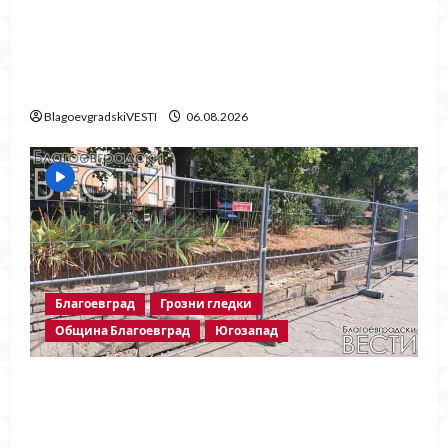
Бетонни ограничители насред
пешеходна зона – поредното
безсмислено харчене на пари от Община
Благоевград
BlagoevgradskiVESTI
06.08.2026
Благоевград
Грозни гледки
Община Благоевград
Югозапад
Месец след срутването: Престъпното
безхаберие на Община Благоевград
продължава!