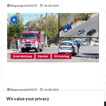
BlagoevgradskiVESTI
06.08.2026
Благоевград
Крими
Югозапад
Пожарът в „Струмско“ не е случайност?
Видео в социалните мрежи показва кой е
запалил огъня
BlagoevgradskiVESTI
06.08.2026
We value your privacy