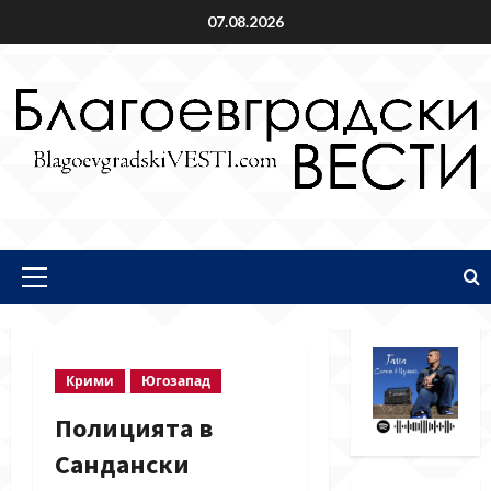
Skip
07.08.2026
to
content
Primary
Menu
Крими
Югозапад
Полицията в
Сандански