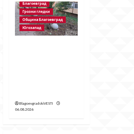
Благоевград
Грозни гледки
Община Благоевград
Югозапад
Бетонни
ограничители насред
пешеходна зона –
поредното
безсмислено харчене
на пари от Община
Благоевград
BlagoevgradskiVESTI
06.08.2026