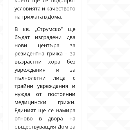
което ще се подобрят
условията и качеството
на грижата в Дома.
В кв. „Струмско“ ще
бъдат изградени два
нови центъра за
резидентна грижа – за
възрастни хора без
увреждания и за
пълнолетни лица с
трайни увреждания и
нужда от постоянни
медицински грижи.
Единият ще се намира
отново в двора на
съществуващия Дом за