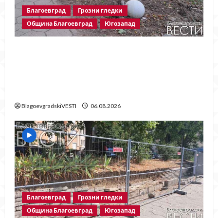
Благоевград
Грозни гледки
Община Благоевград
Югозапад
Бетонни ограничители насред
пешеходна зона – поредното
безсмислено харчене на пари от Община
Благоевград
BlagoevgradskiVESTI
06.08.2026
Благоевград
Грозни гледки
Община Благоевград
Югозапад