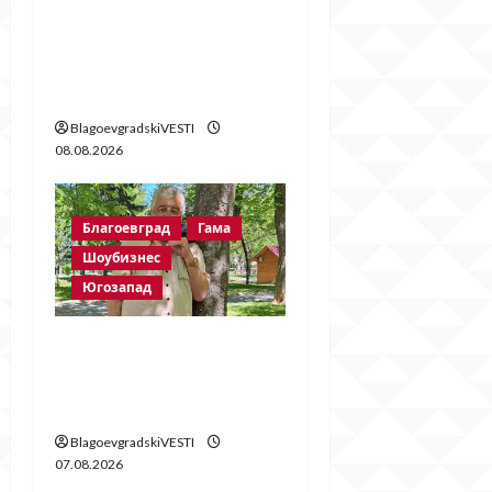
убитата Ивана!
Стойне Стойнев – на
четири очи с Методи
Байрактарски!
BlagoevgradskiVESTI
08.08.2026
Благоевград
Гама
Шоубизнес
Югозапад
Две години без
Георги Методиев
Байрактарски-старши
BlagoevgradskiVESTI
07.08.2026