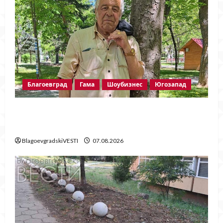
Благоевград
Гама
Шоубизнес
Югозапад
Две години без Георги Методиев
Байрактарски-старши
BlagoevgradskiVESTI
07.08.2026