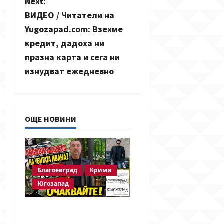
Next:
a
ВИДЕО / Читатели на
v
Yugozapad.com: Взехме
кредит, дадоха ни
i
празна карта и сега ни
g
изнудват ежедневно
a
t
ОЩЕ НОВИНИ
i
o
Благоевград
Крими
n
Югозапад
Говори бащата на