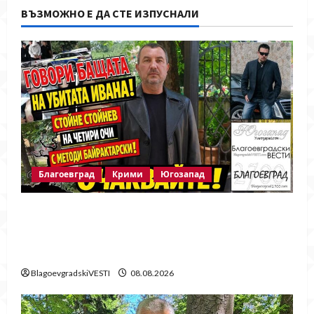
ВЪЗМОЖНО Е ДА СТЕ ИЗПУСНАЛИ
Благоевград
Крими
Югозапад
Говори бащата на убитата Ивана!
Стойне Стойнев – на четири очи с
Методи Байрактарски!
BlagoevgradskiVESTI
08.08.2026