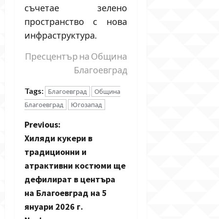
съчетае зелено
пространство с нова
инфраструктура.
Пресцентър на Община
Благоевград
Tags:
Благоевград
Община
Благоевград
Югозапад
P
Previous:
Хиляди кукери в
o
традиционни и
s
атрактивни костюми ще
дефилират в центъра
t
на Благоевград на 5
n
януари 2026 г.