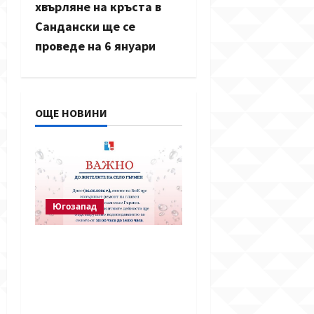
v
хвърляне на кръста в
Сандански ще се
i
проведе на 6 януари
g
a
ОЩЕ НОВИНИ
t
i
o
Югозапад
n
Частично спиране на
водата в село Гърмен
заради ремонт на
главен водопровод