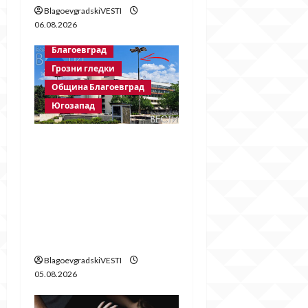
BlagoevgradskiVESTI
06.08.2026
Благоевград
Грозни гледки
Община Благоевград
Югозапад
След публикация на
BlagoevgradskiVESTI.c
om: Свалиха
знамената, но
забравиха да
поставят нови
BlagoevgradskiVESTI
05.08.2026