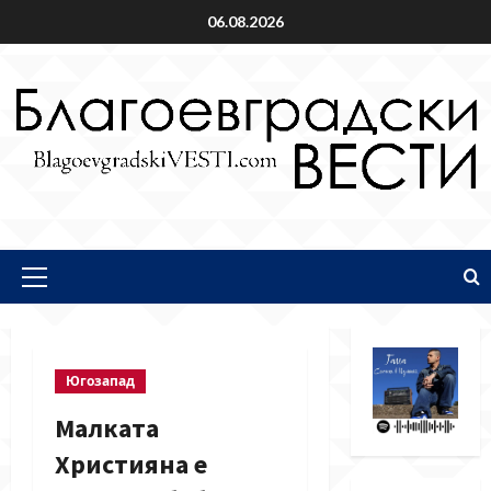
Skip
06.08.2026
to
content
Primary
Menu
Югозапад
Малката
Християна е