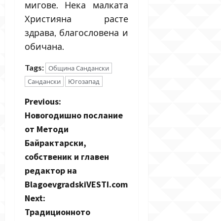
мигове. Нека малката
Християна расте
здрава, благословена и
обичана.
Tags:
Община Сандански
Сандански
Югозапад
P
Previous:
Новогодишно послание
o
от Методи
s
Байрактарски,
собственик и главен
t
редактор на
n
BlagoevgradskiVESTI.com
Next:
a
Традиционното