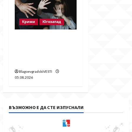
Крими
Югозапад
Мъж от Разлог
задържан за
домашно насилие
след побой над жена
BlagoevgradskiVESTI
05.08.2026
ВЪЗМОЖНО Е ДА СТЕ ИЗПУСНАЛИ