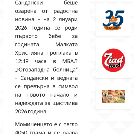
Сандански беше
озарена от радостна
новина – на 2 януари
2026 година се роди
първото бебе за
годината. Малката
Християна проплака в
12:19 часа в МБАЛ
„Югозападна болница“
– Сандански и веднага
се превърна в символ
на новото начало и
надеждата за щастлива
2026 година.
Момиченцето е с тегло
4050 грама и се радва