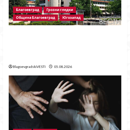
Благоевград
Грозни гледки
Община Благоевград
Югозапад
След публикация на
BlagoevgradskiVESTI.com: Свалиха
знамената, но забравиха да поставят
нови
BlagoevgradskiVESTI
05.08.2026