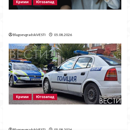
Крими
Югозапад
Мъж от Разлог задържан за домашно
насилие след побой над жена
BlagoevgradskiVESTI
05.08.2026
Крими
Югозапад
Ментета на известни марки иззеха при
полицейска акция в Гоце Делчев
BlagoevgradskiVESTI
05.08.2026