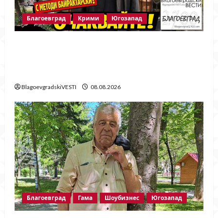
Благоевград
Крими
Югозапад
Говори бащата на убитата Ивана!
Стойне Стойнев – на четири очи с
Методи Байрактарски!
BlagoevgradskiVESTI
08.08.2026
Благоевград
Гама
Шоубизнес
Югозапад