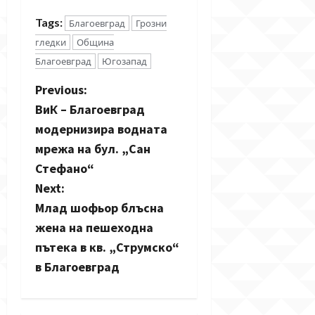
Tags:
Благоевград
Грозни
гледки
Община
Благоевград
Югозапад
P
Previous:
ВиК – Благоевград
o
модернизира водната
s
мрежа на бул. „Сан
Стефано“
t
Next:
n
Млад шофьор блъсна
жена на пешеходна
a
пътека в кв. „Струмско“
v
в Благоевград
i