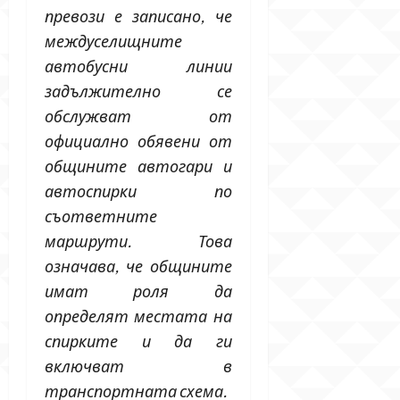
превози е записано, че
междуселищните
автобусни линии
задължително се
обслужват от
официално обявени от
общините автогари и
автоспирки по
съответните
маршрути. Това
означава, че общините
имат роля да
определят местата на
спирките и да ги
включват в
транспортната схема.