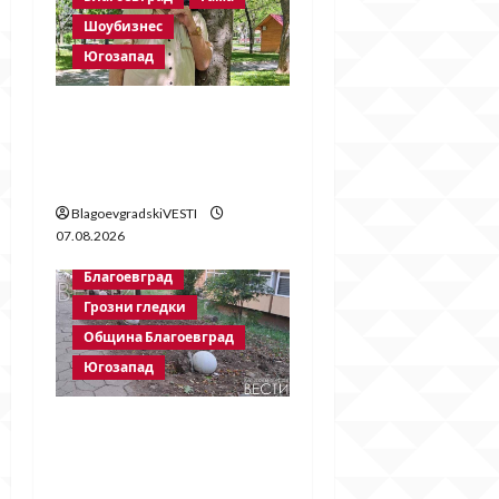
Шоубизнес
Югозапад
Две години без
Георги Методиев
Байрактарски-старши
BlagoevgradskiVESTI
07.08.2026
Благоевград
Грозни гледки
Община Благоевград
Югозапад
Бетонни
ограничители насред
пешеходна зона –