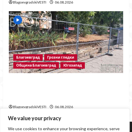
BlagoevgradskiVESTI
06.08.2026
Благоевград
Грозни гледки
Община Благоевград
Югозапад
Месец след срутването: Престъпното
безхаберие на Община Благоевград
продължава!
BlagoevgradskiVESTI
06.08.2026
We value your privacy
Югозапад
Благоевград
Политика
Крими
We use cookies to enhance your browsing experience, serve