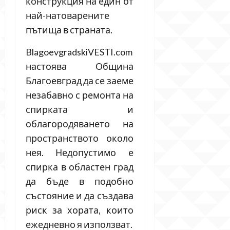
конструкция на един от
най-натоварените
пътища в страната.
BlagoevgradskiVESTI.com
настоява Община
Благоевград да се заеме
незабавно с ремонта на
спирката и
облагородяването на
пространството около
нея. Недопустимо е
спирка в областен град
да бъде в подобно
състояние и да създава
риск за хората, които
ежедневно я използват.