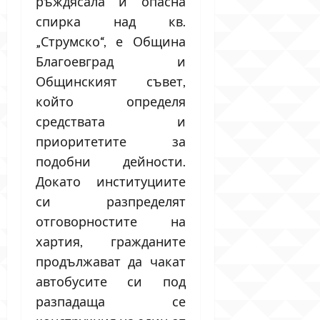
ръждясала и опасна
спирка над кв.
„Струмско“, е Община
Благоевград и
Общинският съвет,
който определя
средствата и
приоритетите за
подобни дейности.
Докато институциите
си разпределят
отговорностите на
хартия, гражданите
продължават да чакат
автобусите си под
разпадаща се