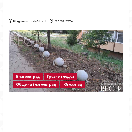
Две години без Георги Методиев
Байрактарски-старши
BlagoevgradskiVESTI
07.08.2026
Благоевград
Грозни гледки
Община Благоевград
Югозапад
Бетонни ограничители насред
пешеходна зона – поредното
безсмислено харчене на пари от Община
Благоевград