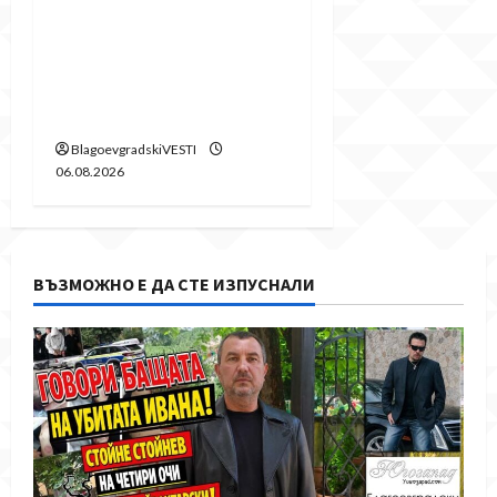
поредното
безсмислено харчене
на пари от Община
Благоевград
BlagoevgradskiVESTI
06.08.2026
ВЪЗМОЖНО Е ДА СТЕ ИЗПУСНАЛИ