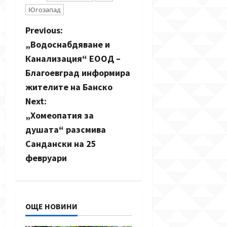
Югозапад
P
Previous:
„Водоснабдяване и
o
Канализация“ ЕООД –
s
Благоевград информира
жителите на Банско
t
Next:
n
„Хомеопатия за
душата“ разсмива
a
Сандански на 25
v
февруари
i
g
ОЩЕ НОВИНИ
a