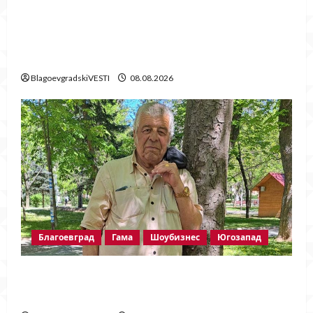
Говори бащата на убитата Ивана!
Стойне Стойнев – на четири очи с
Методи Байрактарски!
BlagoevgradskiVESTI
08.08.2026
Благоевград
Гама
Шоубизнес
Югозапад
Две години без Георги Методиев
Байрактарски-старши