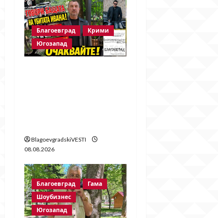
t
Благоевград
Крими
i
Югозапад
o
Говори бащата на
n
убитата Ивана!
Стойне Стойнев – на
четири очи с Методи
Байрактарски!
BlagoevgradskiVESTI
08.08.2026
Благоевград
Гама
Шоубизнес
Югозапад