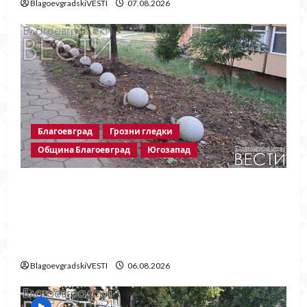
BlagoevgradskiVESTI
07.08.2026
Благоевград
Грозни гледки
Община Благоевград
Югозапад
Бетонни ограничители насред
пешеходна зона – поредното
безсмислено харчене на пари от Община
Благоевград
BlagoevgradskiVESTI
06.08.2026