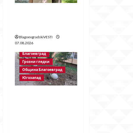
Две години без
Георги Методиев
Байрактарски-старши
BlagoevgradskiVESTI
07.08.2026
Благоевград
Грозни гледки
Община Благоевград
Югозапад
Бетонни
ограничители насред
пешеходна зона –
поредното
безсмислено харчене