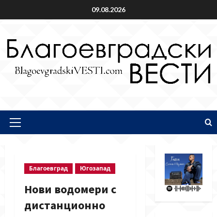
Skip
09.08.2026
to
content
Primary
Menu
Благоевград
Югозапад
Нови водомери с
дистанционно