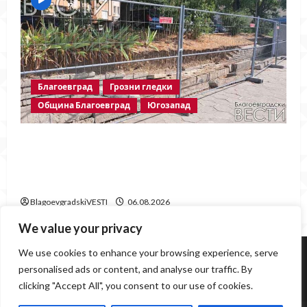
Благоевград
Грозни гледки
Община Благоевград
Югозапад
Месец след срутването: Престъпното
безхаберие на Община Благоевград
продължава!
BlagoevgradskiVESTI
06.08.2026
We value your privacy
Югозапад
Благоевград
Политика
Крими
We use cookies to enhance your browsing experience, serve
Инциденти
Здраве
Любопитно
Спорт
personalised ads or content, and analyse our traffic. By
clicking "Accept All", you consent to our use of cookies.
Образование
Грозни гледки