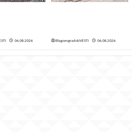
аничители насред
Месец след срутването:
она – поредното
Престъпното безхаберие на
 харчене на пари
Община Благоевград
лагоевград
продължава!
ESTI
06.08.2026
BlagoevgradskiVESTI
06.08.2026