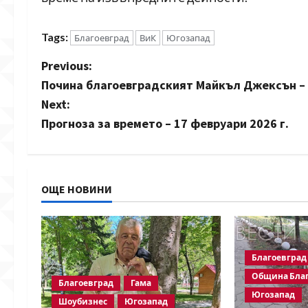
Tags:
Благоевград
ВиК
Югозапад
P
Previous:
Почина благоевградският Майкъл Джексън 
o
Next:
s
Прогноза за времето – 17 февруари 2026 г.
t
n
ОЩЕ НОВИНИ
a
v
Благоевград
i
Община Бла
Благоевград
Гама
g
Югозапад
Шоубизнес
Югозапад