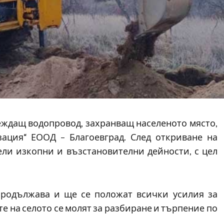
еждащ водопровод, захранващ населеното място,
ация“ ЕООД – Благоевград. След откриване на
ели изкопни и възстановителни дейности, с цел
продължава и ще се положат всички усилия за
е на селото се молят за разбиране и търпение по