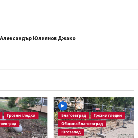
– Александър Юлиянов Джако
Грозни гледки
Благоевград
Грозни гледки
гоевград
Община Благоевград
Югозапад