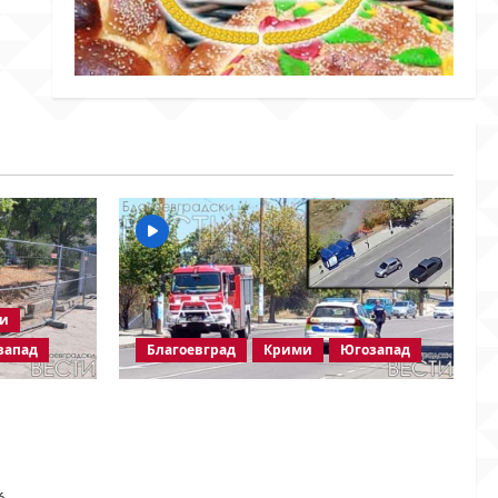
ки
запад
Благоевград
Крими
Югозапад
Пожарът в „Струмско“ не е
 на
случайност? Видео в социалните
одължава!
мрежи показва кой е запалил
огъня
6