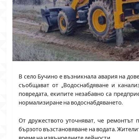
В село Бучино е възникнала авария на дов
съобщават от „Водоснабдяване и канализ
повредата, екипите незабавно са предпри
нормализиране на водоснабдяването.
От дружеството уточняват, че ремонтът 
бързото възстановяване на водата. Жителит
време на извънредните дейности.