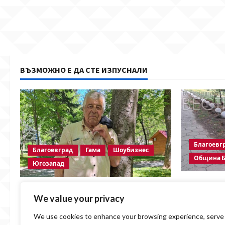
ВЪЗМОЖНО Е ДА СТЕ ИЗПУСНАЛИ
Благоевг
Благоевград
Гама
Шоубизнес
Община Б
Югозапад
Бетонни о
Две години без Георги Методиев
пешеходна
We value your privacy
Байрактарски-старши
безсмисле
We use cookies to enhance your browsing experience, serve
BlagoevgradskiVESTI
07.08.2026
Община Б