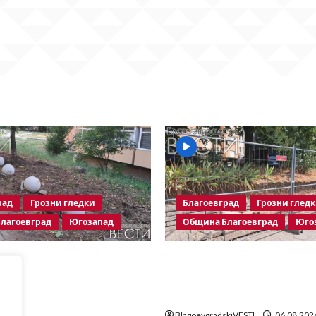
рад
Грозни гледки
Благоевград
Грозни глед
лагоевград
Югозапад
Община Благоевград
Юго
граничители насред
Месец след срутването:
 зона – поредното
Престъпното безхаберие
но харчене на пари от
Община Благоевград пр
лагоевград
BlagoevgradskiVESTI
06.08.202