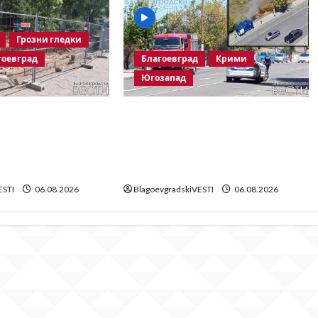
Грозни гледки
гоевград
Благоевград
Крими
Югозапад
срутването:
Пожарът в „Струмско“ не е
 безхаберие на
случайност? Видео в
гоевград
социалните мрежи показва
!
кой е запалил огъня
ESTI
06.08.2026
BlagoevgradskiVESTI
06.08.2026