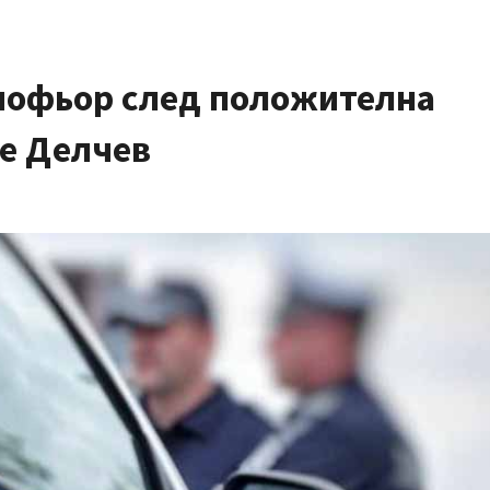
шофьор след положителна
це Делчев