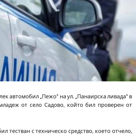
ек автомобил „Пежо“ на ул. „Панаирска ливада“ в
младеж от село Садово, който бил проверен от
л тестван с техническо средство, което отчело,