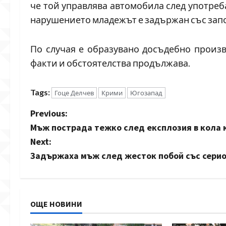
че той управлява автомобила след употреб
нарушението младежът е задържан със запов
По случая е образувано досъдебно произв
факти и обстоятелства продължава.
Tags:
Гоце Делчев
Крими
Югозапад
P
Previous:
Мъж пострада тежко след експлозия в кола 
o
Next:
s
Задържаха мъж след жесток побой със сери
t
n
ОЩЕ НОВИНИ
a