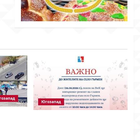
гозапад
Югозапад
 е
Частично спиране на водата в село
циалните
Гърмен заради ремонт на главен
алил
водопровод