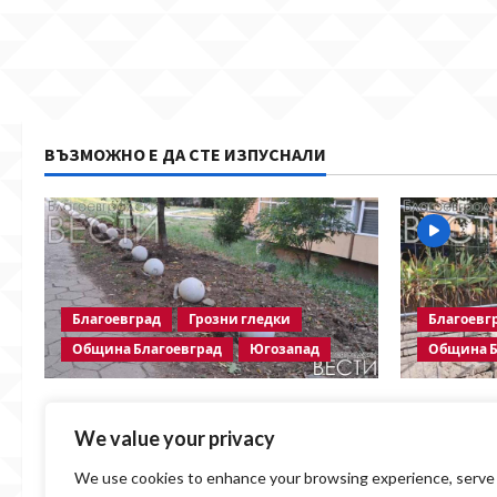
ВЪЗМОЖНО Е ДА СТЕ ИЗПУСНАЛИ
Благоевград
Грозни гледки
Благоевг
Община Благоевград
Югозапад
Община Б
Бетонни ограничители насред
Месец сле
пешеходна зона – поредното
Престъпно
We value your privacy
безсмислено харчене на пари от
Община Б
We use cookies to enhance your browsing experience, serve
Община Благоевград
Blagoevgrads