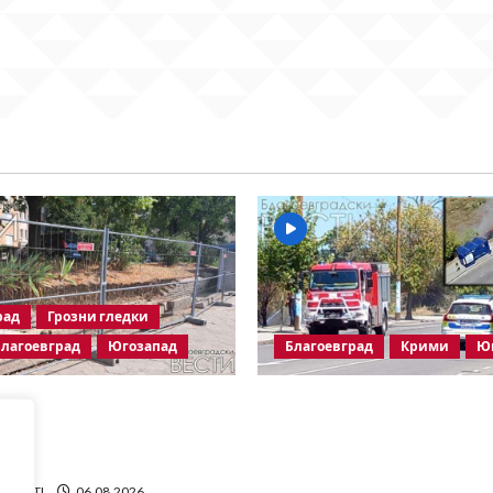
рад
Грозни гледки
лагоевград
Югозапад
Благоевград
Крими
Ю
д срутването:
Пожарът в „Струмско“ не
то безхаберие на
случайност? Видео в со
лагоевград продължава!
мрежи показва кой е зап
огъня
kiVESTI
06.08.2026