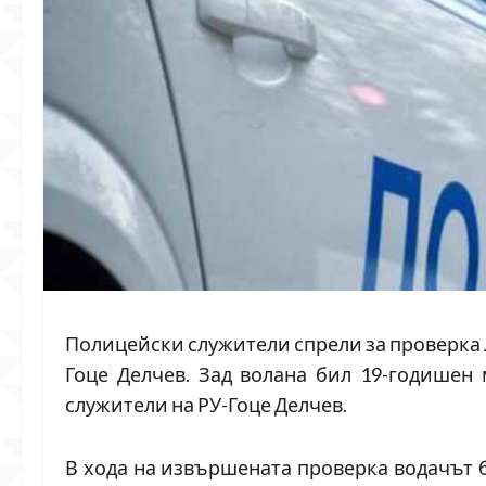
Полицейски служители спрели за проверка л
Гоце Делчев. Зад волана бил 19-годишен 
служители на РУ-Гоце Делчев.
В хода на извършената проверка водачът би