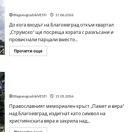
Благоевград ще смени тези парцали с истински
Подпорната
стена
знамена?
в
кв.
BlagoevgradskiVESTI
17.06.2026
„Струмско“
рухна
До кога входът на Благоевград откъм квартал
след
месец
„Струмско“ ще посреща хората с разкъсани и
пълно
провиснали парцали вместо...
бездействие
Read
Прочети още
more
about
BlagoevgradskiVESTI.com
пита:
Кога
Бездействието на Община Благоевград заплашва
Община
Благоевград
33-метровия кръст: ръжда, деформация и опасност
ще
смени
от срутване
тези
парцали
BlagoevgradskiVESTI
15.05.2026
с
истински
Православният мемориален кръст „Памет и вяра“
знамена?
над Благоевград, издигнат като символ на
християнската вяра и закрила над...
Read