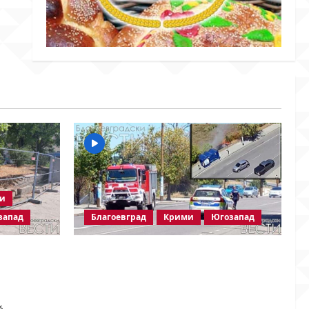
ки
запад
Благоевград
Крими
Югозапад
Пожарът в „Струмско“ не е
 на
случайност? Видео в социалните
одължава!
мрежи показва кой е запалил
огъня
6