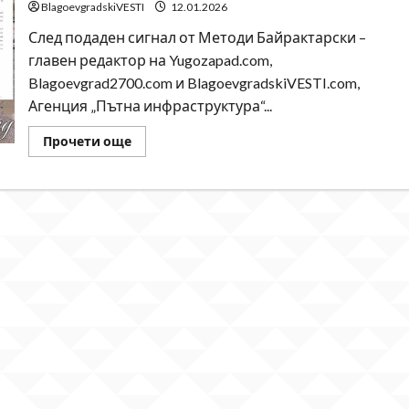
Община
BlagoevgradskiVESTI
12.01.2026
Благоевград:
Спирката
След подаден сигнал от Методи Байрактарски –
на
Е-79
главен редактор на Yugozapad.com,
все
Blagoevgrad2700.com и BlagoevgradskiVESTI.com,
още
е
Агенция „Пътна инфраструктура“...
в
опасно
състояние
Read
Прочети още
more
about
След
сигнал
от
Методи
Байрактарски
АПИ
пое
ангажимент
да
възстанови
разкопаната
улица
„Броди“
в
Благоевград