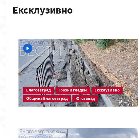
Ексклузивно
Благоевград
Грозни гледки
Ексклузивно
Община Благоевград
Югозапад