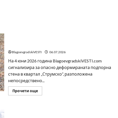
Престъпното безхаберие на община Благоевград:
Подпорната стена в кв. „Струмско“ рухна след
месец пълно бездействие
BlagoevgradskiVESTI
06.07.2026
На 4 юни 2026 година BlagoevgradskiVESTI.com
сигнализира за опасно деформираната подпорна
стена в квартал „Струмско“, разположена
непосредствено...
Read
Прочети още
more
about
Престъпното
безхаберие
на
BlagoevgradskiVESTI.com пита: Кога Община
община
Благоевград: