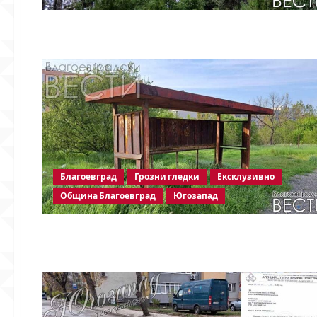
Благоевград
Грозни гледки
Ексклузивно
Община Благоевград
Югозапад