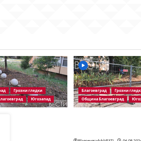
рад
Грозни гледки
Благоевград
Грозни глед
лагоевград
Югозапад
Община Благоевград
Юго
граничители насред
Месец след срутването:
 зона – поредното
Престъпното безхаберие
но харчене на пари от
Община Благоевград пр
лагоевград
BlagoevgradskiVESTI
06.08.202