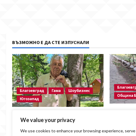
ВЪЗМОЖНО Е ДА СТЕ ИЗПУСНАЛИ
Благоевг
Благоевград
Гама
Шоубизнес
Община Б
Югозапад
Бетонни о
Две години без Георги Методиев
пешеходна
We value your privacy
Байрактарски-старши
безсмисле
We use cookies to enhance your browsing experience, serve
BlagoevgradskiVESTI
07.08.2026
Община Б