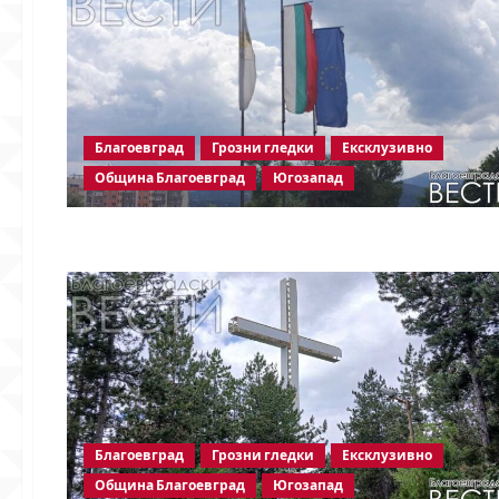
Благоевград
Грозни гледки
Ексклузивно
Община Благоевград
Югозапад
Благоевград
Грозни гледки
Ексклузивно
Община Благоевград
Югозапад