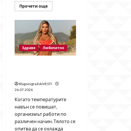
Read
Прочети още
more
about
Колко
вода
е
полезно
да
пием
в
жегите
Здраве
Любопитно
–
и
защо
Кои храни не са полезни в
това
е
жегите и защо е добре да
жизненоважно
за
ги ограничим през лятото
нас
BlagoevgradskiVESTI
26.07.2026
Когато температурите
навън се повишат,
организмът работи по
различен начин. Тялото се
опитва да се охлажда