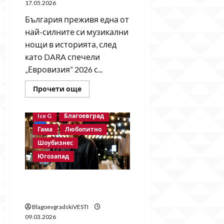
17.05.2026
България преживя една от
най-силните си музикални
нощи в историята, след
като DARA спечели
„Евровизия“ 2026 с...
Read
Прочети още
more
about
България
е
Ice G
Благоевград
на
Гама
Любопитно
върха
на
Шоубизнес
„Евровизия“:
DARA
Югозапад
спечели
юбилейното
издание
Гама пита: „Какво е
любовта?“
BlagoevgradskiVESTI
09.03.2026