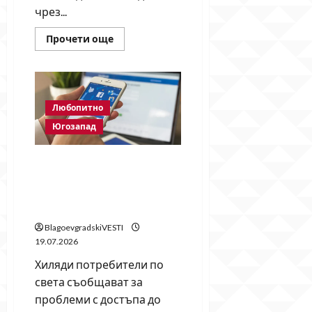
чрез...
Read
Прочети още
more
about
Кои
храни
не
са
полезни
Любопитно
в
жегите
Югозапад
и
защо
е
Facebook се срина? Хиляди
добре
да
потребители виждат
ги
съобщение „Акаунтът е
ограничим
през
временно недостъпен“
лятото
BlagoevgradskiVESTI
19.07.2026
Хиляди потребители по
света съобщават за
проблеми с достъпа до