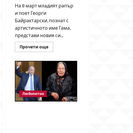
На 8 март младият рапър
и поет Георги
Байрактарски, познат с
артистичното име Гама,
представи новия си...
Read
Прочети още
more
about
Гама
пита:
„Какво
е
любовта?“
Любопитно
Ванга предсказала лидер
със силна ръка – мнозина
свързват думите ѝ с Румен
Радев