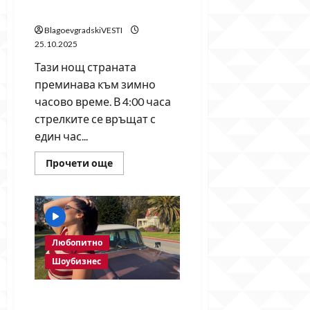
Радев
зимното часово време
BlagoevgradskiVESTI
25.10.2025
Тази нощ страната
преминава към зимно
часово време. В 4:00 часа
стрелките се връщат с
един час...
Read
Прочети още
more
about
Тази
нощ
България
връща
стрелките
назад
Любопитно
–
идва
Шоубизнес
зимното
часово
време
Първата народна певица,