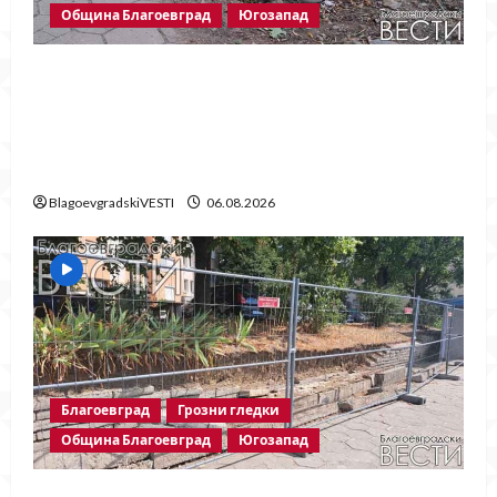
Община Благоевград
Югозапад
Бетонни ограничители насред
пешеходна зона – поредното
безсмислено харчене на пари от Община
Благоевград
BlagoevgradskiVESTI
06.08.2026
Благоевград
Грозни гледки
Община Благоевград
Югозапад