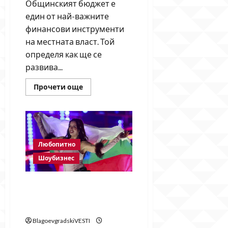
Общинският бюджет е
един от най-важните
финансови инструменти
на местната власт. Той
определя как ще се
развива...
Read
Прочети още
more
about
Как
се
харчат
парите
от
общинския
Любопитно
бюджет
–
Шоубизнес
механизмът
зад
решенията,
България е на върха на
обществените
поръчки
„Евровизия“: DARA спечели
и
юбилейното издание
реалното
изпълнение
BlagoevgradskiVESTI