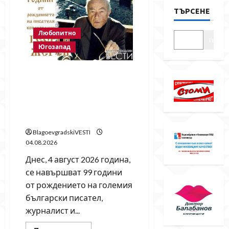
ТЪРСЕНЕ
Любопитно
Търсе
Югозапад
99 години от рождението
на Георги Жерев –
писателят, който
превърна Ковачевица в
дом на словото и паметта
BlagoevgradskiVESTI
04.08.2026
Днес, 4 август 2026 година,
се навършват 99 години
от рождението на големия
български писател,
журналист и...