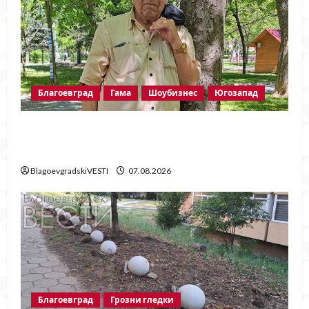
Благоевград
Гама
Шоубизнес
Югозапад
Две години без Георги Методиев
Байрактарски-старши
BlagoevgradskiVESTI
07.08.2026
Благоевград
Грозни гледки