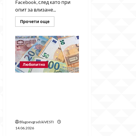
Facebook, след като при
опит за влизане...
Read
Прочети още
more
about
Facebook
се
срина?
Хиляди
потребители
виждат
съобщение
„Акаунтът
Любопитно
е
временно
недостъпен“
Как се харчат парите от
общинския бюджет –
механизмът зад
решенията, обществените
поръчки и реалното
изпълнение
BlagoevgradskiVESTI
14.06.2026