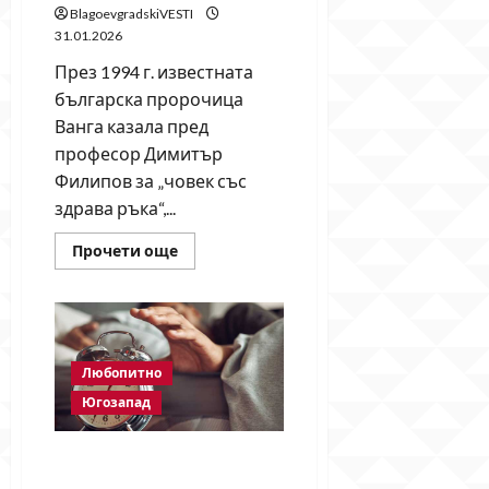
BlagoevgradskiVESTI
31.01.2026
През 1994 г. известната
българска пророчица
Ванга казала пред
професор Димитър
Филипов за „човек със
здрава ръка“,...
Read
Прочети още
more
about
Ванга
предсказала
лидер
със
силна
ръка
Любопитно
–
мнозина
Югозапад
свързват
думите
ѝ
Тази нощ България връща
с
Румен
стрелките назад – идва