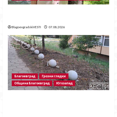
Две години без Георги Методиев
Байрактарски-старши
BlagoevgradskiVESTI
07.08.2026
Благоевград
Грозни гледки
Община Благоевград
Югозапад
Бетонни ограничители насред
пешеходна зона – поредното
безсмислено харчене на пари от Община