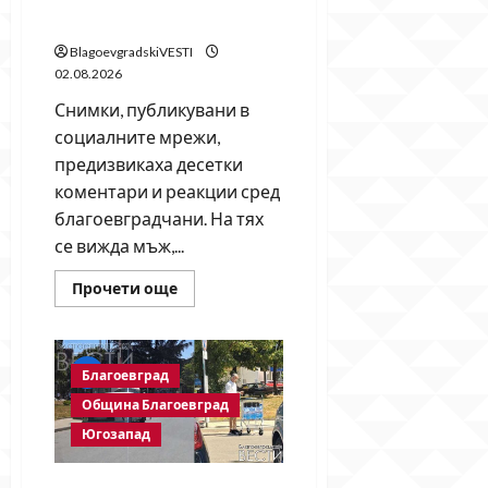
елементарно
уважение
мрежи в Благоевград
към
изпълнителите
BlagoevgradskiVESTI
02.08.2026
Снимки, публикувани в
социалните мрежи,
предизвикаха десетки
коментари и реакции сред
благоевградчани. На тях
се вижда мъж,...
Read
Прочети още
more
about
Спипан
по
време
Благоевград
на
нарушение?
Община Благоевград
Снимки
взривиха
Югозапад
социалните
мрежи
в
Благоевград