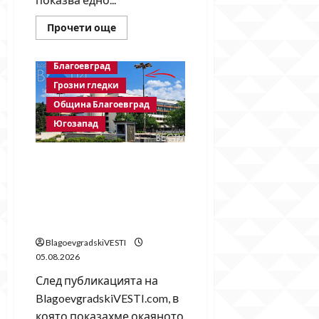
Read
Прочети още
more
about
Месец
Благоевград
след
срутването:
Грозни гледки
Престъпното
безхаберие
Община Благоевград
на
Община
Югозапад
Благоевград
продължава!
След публикация на
BlagoevgradskiVESTI.com:
Свалиха знамената, но
забравиха да поставят
нови
BlagoevgradskiVESTI
05.08.2026
След публикацията на
BlagoevgradskiVESTI.com, в
която показахме окаяното