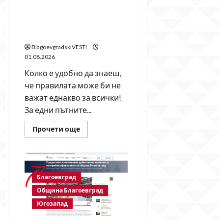
Благоевградски ВЕСТИ
спипа кмета на
Благоевград Методи
Байкушев в нарушение!
BlagoevgradskiVESTI
01.08.2026
Колко е удобно да знаеш,
че правилата може би не
важат еднакво за всички!
За едни пътните...
Read
Прочети още
more
about
Благоевградски
ВЕСТИ
спипа
кмета
на
Благоевград
Благоевград
Методи
Община Благоевград
Байкушев
Югозапад
в
нарушение!