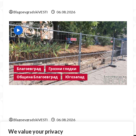
Благоевград
BlagoevgradskiVESTI
06.08.2026
Благоевград
Грозни гледки
Община Благоевград
Югозапад
Месец след срутването: Престъпното
безхаберие на Община Благоевград
продължава!
BlagoevgradskiVESTI
06.08.2026
We value your privacy