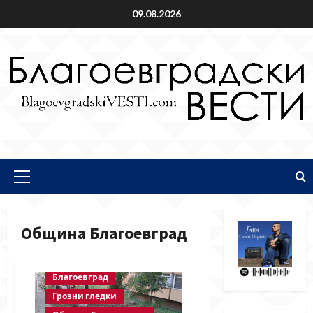
Skip
09.08.2026
to
content
Primary
Menu
Община Благоевград
Благоевград
Грозни гледки