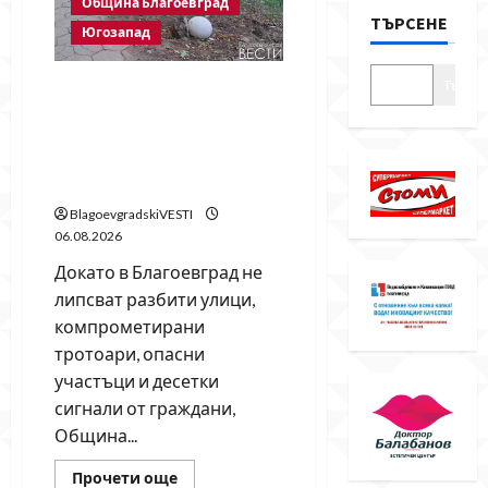
Община Благоевград
ТЪРСЕНЕ
Югозапад
Търсе
Бетонни ограничители
насред пешеходна зона –
поредното безсмислено
харчене на пари от Община
Благоевград
BlagoevgradskiVESTI
06.08.2026
Докато в Благоевград не
липсват разбити улици,
компрометирани
тротоари, опасни
участъци и десетки
сигнали от граждани,
Община...
Read
Прочети още