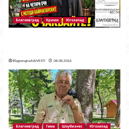
Благоевград
Крими
Югозапад
Говори бащата на убитата Ивана!
Стойне Стойнев – на четири очи с
Методи Байрактарски!
BlagoevgradskiVESTI
08.08.2026
Благоевград
Гама
Шоубизнес
Югозапад