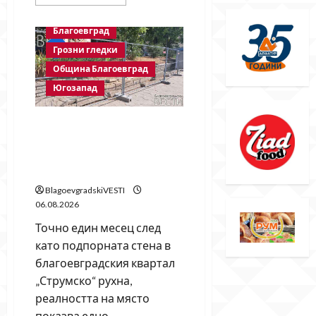
more
about
Бетонни
Благоевград
ограничители
насред
Грозни гледки
пешеходна
зона
Община Благоевград
–
поредното
Югозапад
безсмислено
харчене
на
пари
Месец след срутването:
от
Престъпното безхаберие
Община
Благоевград
на Община Благоевград
продължава!
BlagoevgradskiVESTI
06.08.2026
Точно един месец след
като подпорната стена в
благоевградския квартал
„Струмско“ рухна,
реалността на място
показва едно...