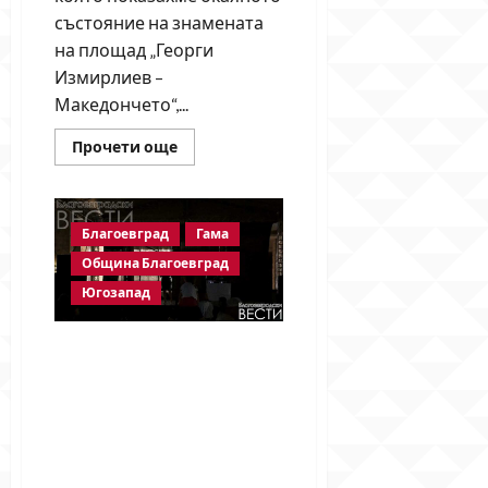
състояние на знамената
на площад „Георги
Измирлиев –
Македончето“,...
Read
Прочети още
more
about
След
публикация
на
Благоевград
Гама
BlagoevgradskiVESTI.com:
Свалиха
Община Благоевград
знамената,
но
Югозапад
забравиха
да
поставят
нови
Община Благоевград
остави благотворителния
концерт на тъмно! Сцена
без прожектори, без
сценични монитори и без
елементарно уважение