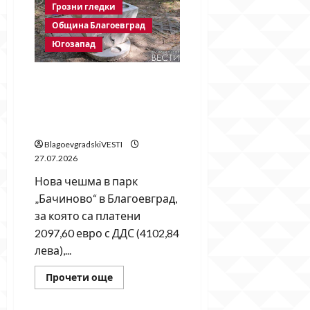
Грозни гледки
Кога
ще
Община Благоевград
бъде
довършена
Югозапад
пешеходната
пътека
на
ул.
Нова чешма за над 2090
„Васил
евро в парк „Бачиново“ не
Априлов“?
работи в най-големите
жеги
BlagoevgradskiVESTI
27.07.2026
Нова чешма в парк
„Бачиново“ в Благоевград,
за която са платени
2097,60 евро с ДДС (4102,84
лева),...
Read
Прочети още
more
about
Нова