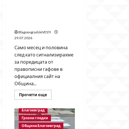
„Енегрийна ефективност“
– поредният гаф на PR
отдела на Община
Благоевград
BlagoevgradskiVESTI
29.07.2026
Само месец и половина
след като сигнализирахме
за поредицата от
правописни гафове в
официалния сайт на
Община...
Read
Прочети още
more
about
„Енегрийна
Благоевград
ефективност“
–
Грозни гледки
поредният
гаф
Община Благоевград
на