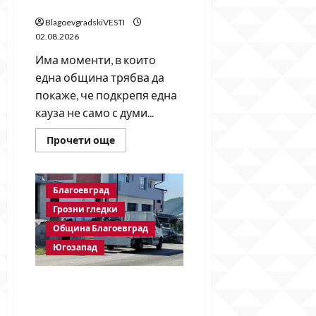
към изпълнителите
BlagoevgradskiVESTI
02.08.2026
Има моменти, в които
една община трябва да
покаже, че подкрепя една
кауза не само с думи...
Read
Прочети още
more
about
Община
Благоевград
остави
Благоевград
благотворителния
концерт
Грозни гледки
на
тъмно!
Община Благоевград
Сцена
Югозапад
без
прожектори,
без
сценични
Спипан по време на
монитори
и
нарушение? Снимки
без
взривиха социалните