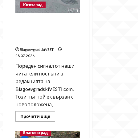
PR
Югозапад
отдела
на
Община
Благоевград
Сигнал от читатели: Кога
ще бъде довършена
пешеходната пътека на ул.
„Васил Априлов“?
BlagoevgradskiVESTI
28.07.2026
Пореден сигнал от наши
читатели постъпи в
редакцията на
BlagoevgradskiVESTI.com.
Този път той е свързан с
новоположена,...
Read
Прочети още
more
about
Сигнал
Благоевград
от
читатели: