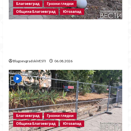
Благоевград
Грозни гледки
Община Благоевград
Югозапад
Бетонни ограничители насред
пешеходна зона – поредното
безсмислено харчене на пари от Община
Благоевград
BlagoevgradskiVESTI
06.08.2026
Благоевград
Грозни гледки
Община Благоевград
Югозапад