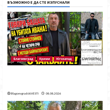
ВЪЗМОЖНО Е ДА СТЕ ИЗПУСНАЛИ
Благоевград
Крими
Югозапад
Говори бащата на убитата Ивана!
Стойне Стойнев – на четири очи с
Методи Байрактарски!
BlagoevgradskiVESTI
08.08.2026