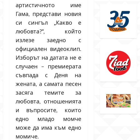
артистичното име
Гама, представи новия
си сингъл „Какво е
любовта?“, който
излезе заедно с
официален видеоклип.
Изборът на датата не е
случаен – премиерата
съвпада с Деня на
жената, а самата песен
засяга темите за
любовта, отношенията
и въпросите, които
едно младо момче
може да има към едно
момиче.