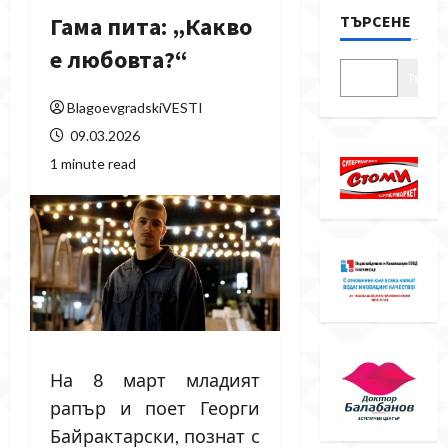
ТЪРСЕНЕ
Гама пита: „Какво
е любовта?“
Търсе
BlagoevgradskiVESTI
09.03.2026
1 minute read
На 8 март младият
рапър и поет Георги
Байрактарски, познат с