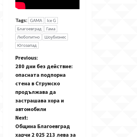
Tags:
GAMA
Ice G
Благоевград
Гама
Любопитно
Шоубизнес
Югозапад
P
Previous:
280 дни без действие:
o
опасната подпорна
s
стена в Струмско
продължава да
t
застрашава хора и
n
автомобили
Next:
a
Община Благоевград
v
харчи 2 025 213 лева за