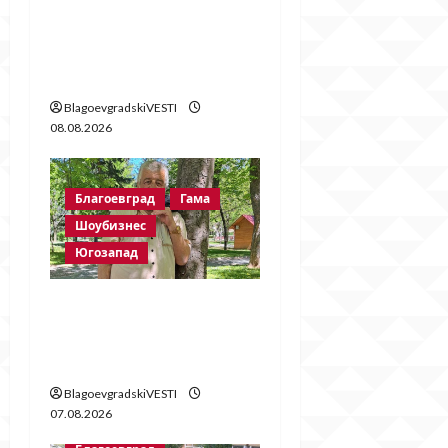
Стойне Стойнев – на
четири очи с Методи
Байрактарски!
BlagoevgradskiVESTI
08.08.2026
Благоевград
Гама
Шоубизнес
Югозапад
Две години без
Георги Методиев
Байрактарски-старши
BlagoevgradskiVESTI
07.08.2026