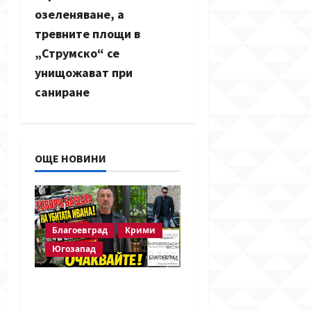
озеленяване, а
i
тревните площи в
g
„Струмско“ се
унищожават при
a
саниране
t
i
ОЩЕ НОВИНИ
o
n
Благоевград
Крими
Югозапад
Говори бащата на
убитата Ивана!