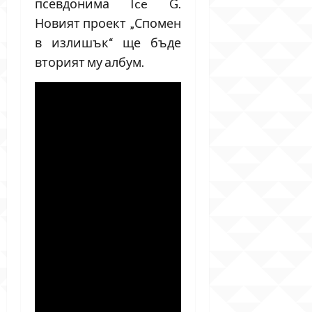
псевдонима Ice G.
Новият проект „Спомен
в излишък“ ще бъде
вторият му албум.