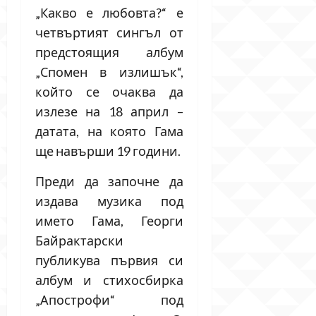
„Какво е любовта?“ е
четвъртият сингъл от
предстоящия албум
„Спомен в излишък“,
който се очаква да
излезе на 18 април –
датата, на която Гама
ще навърши 19 години.
Преди да започне да
издава музика под
името Гама, Георги
Байрактарски
публикува първия си
албум и стихосбирка
„Апострофи“ под