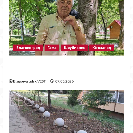
Благоевград
Гама
Шоубизнес
Югозапад
Две години без Георги Методиев
Байрактарски-старши
BlagoevgradskiVESTI
07.08.2026