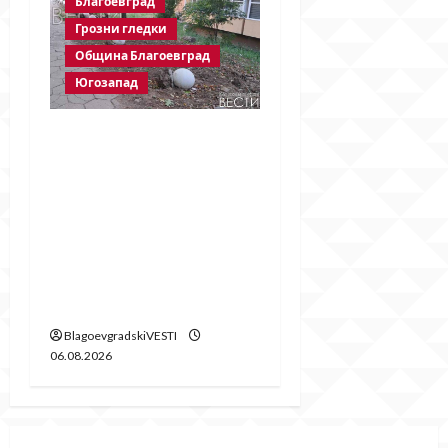
Благоевград
Грозни гледки
Община Благоевград
Югозапад
Бетонни
ограничители насред
пешеходна зона –
поредното
безсмислено харчене
на пари от Община
Благоевград
BlagoevgradskiVESTI
06.08.2026